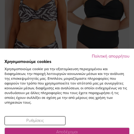
Πολιτική απορρήτου
ΠΡΟΣΘΗΚΗ ΣΤΟ
ΠΡΟΣΘΗΚΗ ΣΤΟ
Χρησιμοποιούμε cookies
ΚΑΛΑΘΙ
ΚΑΛΑΘΙ
Χρησιμοποιούμε cookie για την εξατομίκευση περιεχομένου και
Bikini-top με μπανέλα σε εκρού/
Bikini-top με σούρα σε μαύρο
διαφημίσεων, την παροχή λειτουργιών κοινωνικών μέσων και την ανάλυση
της επισκεψιμότητάς μας. Επιπλέον, μοιραζόμαστε πληροφορίες που
καφέ zebra-print plus size
χρώμα
αφορούν τον τρόπο που χρησιμοποιείτε τον ιστότοπό μας με συνεργάτες
Ειδική
56,00 €
50,40 €
37,00 €
κοινωνικών μέσων, διαφήμισης και αναλύσεων, οι οποίοι ενδεχομένως να τις
συνδυάσουν με άλλες πληροφορίες που τους έχετε παραχωρήσει ή τις
Τιμή
(-10%)
οποίες έχουν συλλέξει σε σχέση με την από μέρους σας χρήση των
υπηρεσιών τους.
Ρυθμίσεις
Αποδέχομαι