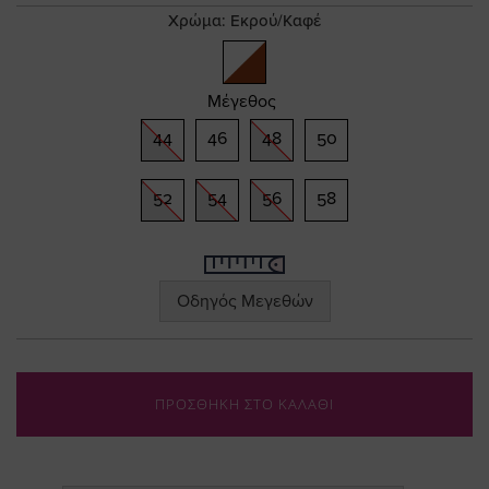
gallery
Χρώμα:
Εκρού/Καφέ
Μέγεθος
44
46
48
50
52
54
56
58
Οδηγός Μεγεθών
ΠΡΟΣΘΗΚΗ ΣΤΟ ΚΑΛΑΘΙ