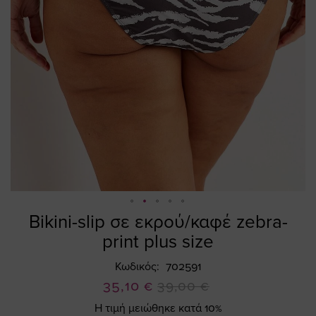
Bikini-slip σε εκρού/καφέ zebra-
Skip
to
print plus size
the
beginning
Κωδικός
702591
of
Ειδική
35,10 €
39,00 €
the
Τιμή
Η τιμή μειώθηκε κατά 10%
images