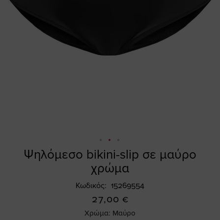
Ψηλόμεσο bikini-slip σε μαύρο
Skip
to
χρώμα
the
beginning
Κωδικός
15269554
of
27,00 €
the
Χρώμα:
Μαύρο
images