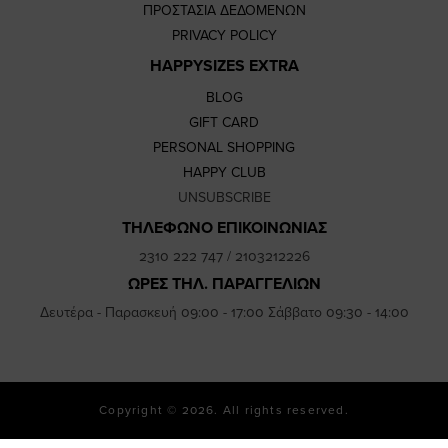
ΠΡΟΣΤΑΣΙΑ ΔΕΔΟΜΕΝΩΝ
PRIVACY POLICY
HAPPYSIZES EXTRA
BLOG
GIFT CARD
PERSONAL SHOPPING
HAPPY CLUB
UNSUBSCRIBE
ΤΗΛΕΦΩΝΟ ΕΠΙΚΟΙΝΩΝΙΑΣ
2310 222 747
/
2103212226
ΩΡΕΣ ΤΗΛ. ΠΑΡΑΓΓΕΛΙΩΝ
Δευτέρα - Παρασκευή 09:00 - 17:00 Σάββατο 09:30 - 14:00
Copyright © 2026. All rights reserved.