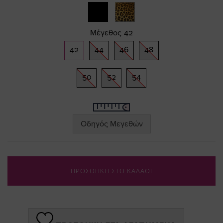
gallery
Μέγεθος
42
42
44
46
48
50
52
54
Οδηγός Μεγεθών
ΠΡΟΣΘΗΚΗ ΣΤΟ ΚΑΛΑΘΙ