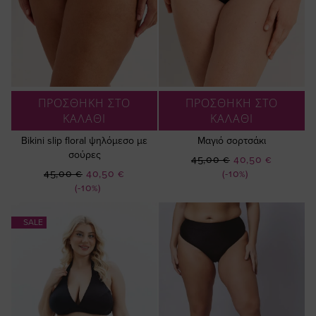
ΠΡΟΣΘΗΚΗ ΣΤΟ
ΠΡΟΣΘΗΚΗ ΣΤΟ
ΚΑΛΑΘΙ
ΚΑΛΑΘΙ
Bikini slip floral ψηλόμεσο με
Μαγιό σορτσάκι
σούρες
Ειδική
45,00 €
40,50 €
Ειδική
Τιμή
45,00 €
40,50 €
(-10%)
Τιμή
(-10%)
SALE