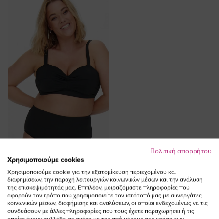
Πολιτική απορρήτου
ΠΡΟΣΘΗΚΗ ΣΤΟ
Χρησιμοποιούμε cookies
ΚΑΛΑΘΙ
Χρησιμοποιούμε cookie για την εξατομίκευση περιεχομένου και
διαφημίσεων, την παροχή λειτουργιών κοινωνικών μέσων και την ανάλυση
Bikini-top με σούρα σε μαύρο
της επισκεψιμότητάς μας. Επιπλέον, μοιραζόμαστε πληροφορίες που
αφορούν τον τρόπο που χρησιμοποιείτε τον ιστότοπό μας με συνεργάτες
χρώμα
κοινωνικών μέσων, διαφήμισης και αναλύσεων, οι οποίοι ενδεχομένως να τις
37,00 €
συνδυάσουν με άλλες πληροφορίες που τους έχετε παραχωρήσει ή τις
οποίες έχουν συλλέξει σε σχέση με την από μέρους σας χρήση των