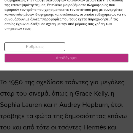
διαφημίσεων, την παροχή λειτουργιών κοινωνικών μέσων και την ανάλυση
της επισκεψιμότητάς μας. Επιπλέον, μοιραζόμαστε πληροφορίες που
αφορούν τον τρόπο που χρησιμοποιείτε τον ιστότοπό μας με συνεργάτες
Το 1922, ο Emile-Maurice Hermes, ο εγγονός
κοινωνικών μέσων, διαφήμισης και αναλύσεων, οι οποίοι ενδεχομένως να τις
συνδυάσουν με άλλες πληροφορίες που τους έχετε παραχωρήσει ή τις
της θρυλικής εταιρίας που μέχρι τότε
οποίες έχουν συλλέξει σε σχέση με την από μέρους σας χρήση των
υπηρεσιών τους.
ειδικευόταν στα είδη ιππασίας, δημιούργησε
την πρώτη τσάντα χειρός μετά από συμβολή
Ρυθμίσεις
της γυναίκας του, και κάπως έτσι έγραψε
Αποδέχομαι
ιστορία.
Το 1950 της σχεδίασε τσάντες για μεγάλες
σταρ του σινεμά, όπως η Grace Kelly, η
Sophia Lauren και η Audrey Hepburn, έτσι
τράβηξε τα φώτα της δημοσιότητας επάνω
του και από τότε οι τσάντες Hermès και