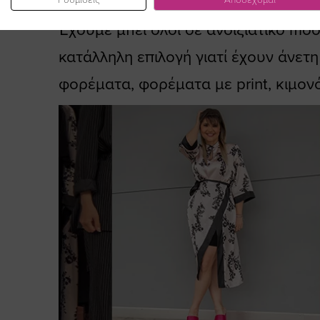
Έχουμε μπει όλοι σε ανοιξιάτικο mo
κατάλληλη επιλογή γιατί έχουν άνετ
φορέματα, φορέματα με print, κιμονό