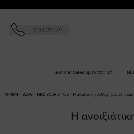
Αναζήτησ
2103212226
Summer Sales up to 70% off
NΕ
ΑΡΧΙΚΉ
BLOG
FIND YOUR STYLE
H ανοιξιάτικη συλλογή μας στην ε
H ανοιξιάτι