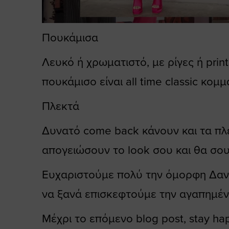
Πουκάμισα
Λευκό ή χρωματιστό, με ρίγες ή pri
πουκάμισο είναι all time classic κο
Πλεκτά
Δυνατό come back κάνουν και τα πλ
απογειώσουν το look σου και θα σου
Ευχαριστούμε πολύ την όμορφη Δαν
να ξανά επισκεφτούμε την αγαπημέν
Μέχρι το επόμενο blog post, stay h