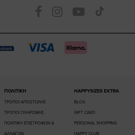
Visit
Visit
Visit
Visit
https://www.face
https://www.
https://
our
page
page
feature=
TikTo
page
page
ΠΟΛΙΤΙΚΗ
HAPPYSIZES EXTRA
ΤΡΟΠΟΙ ΑΠΟΣΤΟΛΗΣ
BLOG
ΤΡΟΠΟΙ ΠΛΗΡΩΜΗΣ
GIFT CARD
ΠΟΛΙΤΙΚΗ ΕΠΙΣΤΡΟΦΩΝ &
PERSONAL SHOPPING
ΑΛΛΑΓΩΝ
HAPPY CLUB