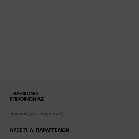
book.com/happysizes/
instagram.com/happysizes
www.youtube.com/user/Hap
mhee
k
ΤΗΛΕΦΩΝΟ
ΕΠΙΚΟΙΝΩΝΙΑΣ
2310 222 747
/
2103212226
ΩΡΕΣ ΤΗΛ. ΠΑΡΑΓΓΕΛΙΩΝ