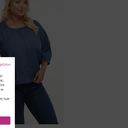
ρρήτου
ην
ας.
ίτε
 οι
ση των