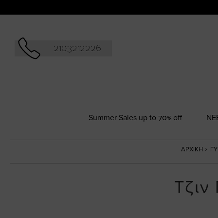
Αναζήτησ
2103212226
Summer Sales up to 70% off
NΕ
ΑΡΧΙΚΉ
ΓΥ
Τζιν