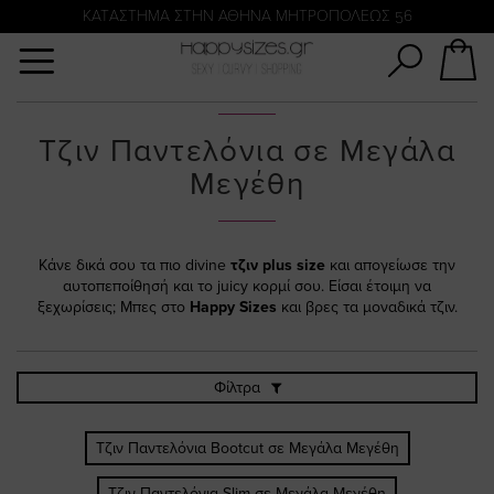
Αναζήτηση
KATΑΣΤΗΜΑ ΣΤΗΝ ΑΘΗΝΑ ΜΗΤΡΟΠΟΛΕΩΣ 56
Τζιν Παντελόνια σε Μεγάλα
Μεγέθη
Κάνε δικά σου τα πιο divine
τζιν plus size
και απογείωσε την
αυτοπεποίθησή και το juicy κορμί σου. Είσαι έτοιμη να
ξεχωρίσεις; Μπες στο
Happy Sizes
και βρες τα μοναδικά τζιν.
Φίλτρα
Τζιν Παντελόνια Bootcut σε Μεγάλα Μεγέθη
Τζιν Παντελόνια Slim σε Μεγάλα Μεγέθη