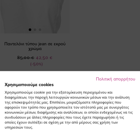
Παντελόνι τύπου jean σε εκρού
χρώμα
Ειδική
85,00 €
42,50 €
Τιμή
(-50%)
Πολιτική απορρήτου
Χρησιμοποιούμε cookies
Χρησιμοποιούμε cookie για την εξατομίκευση περιεχομένου και
διαφημίσεων, την παροχή λειτουργιών κοινωνικών μέσων και την ανάλυση
της επισκεψιμότητάς μας. Επιπλέον, μοιραζόμαστε πληροφορίες που
αφορούν τον τρόπο που χρησιμοποιείτε τον ιστότοπό μας με συνεργάτες
ΕΓΓΡΑΦΕΙΤΕ ΣΤΟ NEWSLETTER
κοινωνικών μέσων, διαφήμισης και αναλύσεων, οι οποίοι ενδεχομένως να τις
συνδυάσουν με άλλες πληροφορίες που τους έχετε παραχωρήσει ή τις
οποίες έχουν συλλέξει σε σχέση με την από μέρους σας χρήση των
υπηρεσιών τους.
Email
ΕΓΓΡΑΦΗ