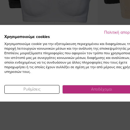
Πολιτική απο
Χρησιμοποιούμε cookies
Χρησιμοποιούμε cookie για την εξατομίκευση περιεχομένου και διαφημίσεων, τ
παροχή λειτουργιών κοινωνικών μέσων και την ανάλυση της επισκεψιμότητάς μ
Επιπλέον, μοιραζόμαστε πληροφορίες που αφορούν τον τρόπο που χρησιμοποιε
τον ιστότοπό μας με συνεργάτες κοινωνικών μέσων, διαφήμισης και αναλύσεων,
Μαλακό σουτιέν με κέντημα σε μαύρο/άσπρο χρώμα
Μαλακό σουτιέν
οποίοι ενδεχομένως να τις συνδυάσουν με άλλες πληροφορίες που τους έχετε
(1+1)
παραχωρήσει ή τις οποίες έχουν συλλέξει σε σχέση με την από μέρους σας χρή
υπηρεσιών τους.
Ειδική
64,00 €
57,60 €
(-10%)
64,0
Τιμή
Ρυθμίσεις
Αποδέχομαι