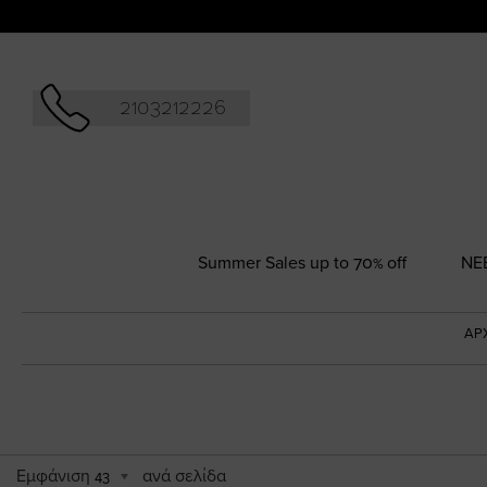
Αναζήτησ
2103212226
Summer Sales up to 70% off
NΕ
ΑΡ
Εμφάνιση
ανά σελίδα
43