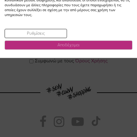
κοινωνικών μέσων, διαφήμισης και αναλύσεων, οι οποίοι ενδεχομένως να τις
συνδυάσουν με άλλες πληροφορίες που τους έχετε παραχωρήσει ή τις
οποίες έχουν συλλέξει σε σχέση με την από μέρους σας χρήση των
υπηρεσιών τους.
ΕΓΓΡΑΦΕΙΤΕ ΣΤΟ NEWSLETTER
Ρυθμίσεις
Αποδέχομαι
Email
ΕΓΓΡΑΦΗ
Συμφωνώ με τους
Όρους Χρήσης
Visit
Visit
Visit
Visit