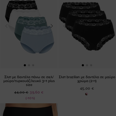
Σλιπ με δαντέλα πάνω σε σιελ/
Σλιπ brazilian με δαντέλα σε μαύρο
μαύρο/τυρκουάζ/λευκό 3+1 plus
χρώμα (2+1)
size
45,00 €
Ειδική
44,00 €
39,60 €
Τιμή
(-10%)