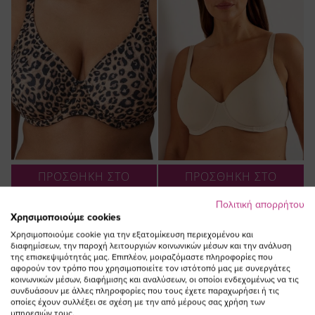
ΠΡΟΣΘΗΚΗ ΣΤΟ
ΠΡΟΣΘΗΚΗ ΣΤΟ
ΚΑΛΑΘΙ
ΚΑΛΑΘΙ
Πολιτική απορρήτου
Σουτιέν plunge με μπανέλα σε
Σουτιέν plunge με μπανέλα σε
Χρησιμοποιούμε cookies
leopard χρώμα
μπεζ χρώμα
Χρησιμοποιούμε cookie για την εξατομίκευση περιεχομένου και
διαφημίσεων, την παροχή λειτουργιών κοινωνικών μέσων και την ανάλυση
38,00 €
38,00 €
της επισκεψιμότητάς μας. Επιπλέον, μοιραζόμαστε πληροφορίες που
αφορούν τον τρόπο που χρησιμοποιείτε τον ιστότοπό μας με συνεργάτες
κοινωνικών μέσων, διαφήμισης και αναλύσεων, οι οποίοι ενδεχομένως να τις
συνδυάσουν με άλλες πληροφορίες που τους έχετε παραχωρήσει ή τις
οποίες έχουν συλλέξει σε σχέση με την από μέρους σας χρήση των
υπηρεσιών τους.