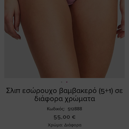
Σλιπ εσώρουχο βαμβακερό (5+1) σε
Skip
to
διάφορα χρώματα
the
beginning
Κωδικός
512888
of
55,00 €
the
Χρώμα:
Διάφορα
images