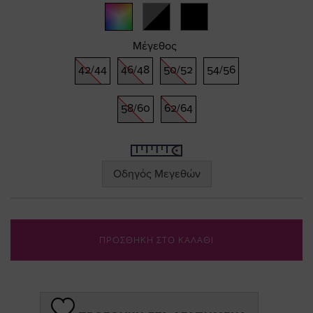
gallery
Μέγεθος
42/44
46/48
50/52
54/56
58/60
62/64
Οδηγός Μεγεθών
ΠΡΟΣΘΗΚΗ ΣΤΟ ΚΑΛΑΘΙ