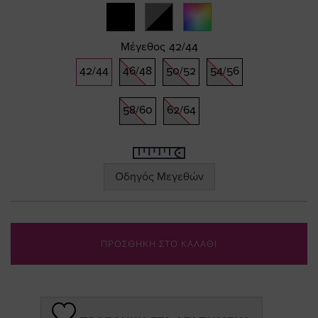
gallery
Μέγεθος
42/44
42/44
46/48
50/52
54/56
58/60
62/64
Οδηγός Μεγεθών
ΠΡΟΣΘΗΚΗ ΣΤΟ ΚΑΛΑΘΙ