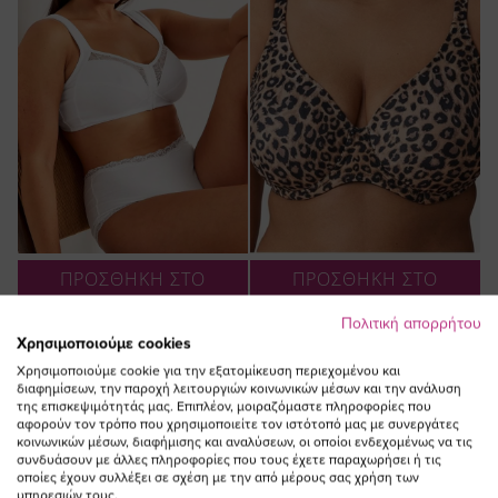
ΠΡΟΣΘΗΚΗ ΣΤΟ
ΠΡΟΣΘΗΚΗ ΣΤΟ
ΚΑΛΑΘΙ
ΚΑΛΑΘΙ
Πολιτική απορρήτου
Σουτιέν με μπροστινό κούμπωμα
Σουτιέν plunge με μπανέλα σε
Χρησιμοποιούμε cookies
σε λευκό χρώμα
leopard χρώμα
Χρησιμοποιούμε cookie για την εξατομίκευση περιεχομένου και
Ειδική
διαφημίσεων, την παροχή λειτουργιών κοινωνικών μέσων και την ανάλυση
38,00 €
34,20 €
38,00 €
της επισκεψιμότητάς μας. Επιπλέον, μοιραζόμαστε πληροφορίες που
Τιμή
(-10%)
αφορούν τον τρόπο που χρησιμοποιείτε τον ιστότοπό μας με συνεργάτες
κοινωνικών μέσων, διαφήμισης και αναλύσεων, οι οποίοι ενδεχομένως να τις
συνδυάσουν με άλλες πληροφορίες που τους έχετε παραχωρήσει ή τις
οποίες έχουν συλλέξει σε σχέση με την από μέρους σας χρήση των
υπηρεσιών τους.