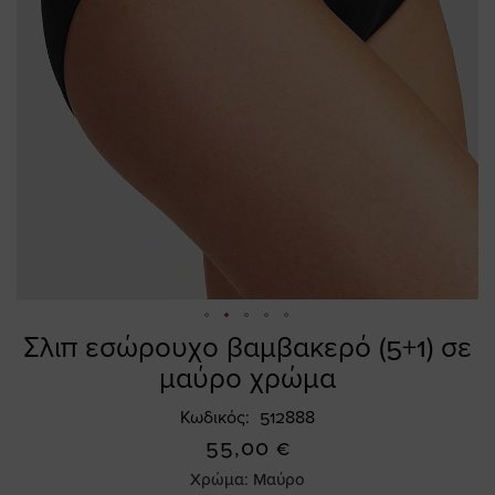
Σλιπ εσώρουχο βαμβακερό (5+1) σε
Skip
to
μαύρο χρώμα
the
beginning
Κωδικός
512888
of
55,00 €
the
Χρώμα:
Μαύρο
images