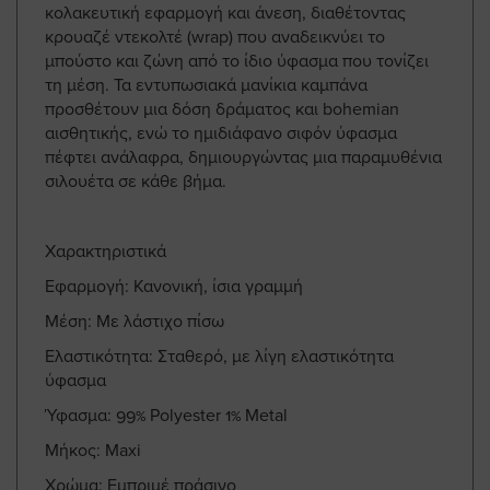
κολακευτική εφαρμογή και άνεση, διαθέτοντας
κρουαζέ ντεκολτέ (wrap) που αναδεικνύει το
μπούστο και ζώνη από το ίδιο ύφασμα που τονίζει
τη μέση. Τα εντυπωσιακά μανίκια καμπάνα
προσθέτουν μια δόση δράματος και bohemian
αισθητικής, ενώ το ημιδιάφανο σιφόν ύφασμα
πέφτει ανάλαφρα, δημιουργώντας μια παραμυθένια
σιλουέτα σε κάθε βήμα.
Χαρακτηριστικά
Εφαρμογή: Κανονική, ίσια γραμμή
Μέση: Με λάστιχο πίσω
Ελαστικότητα: Σταθερό, με λίγη ελαστικότητα
ύφασμα
Ύφασμα: 99% Polyester 1% Metal
Μήκος: Maxi
Χρώμα: Εμπριμέ πράσινο