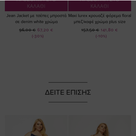
ΚΑΛΑΘΙ
ΚΑΛΑΘΙ
Jean Jacket με τσέπες μπροστά
Maxi lurex κρουαζέ φόρεμα floral
σε denim white χρώμα
μπεζ/καφέ χρώμα plus size
Ειδική
Ειδική
96,00 €
67,20 €
157,50 €
141,80 €
Τιμή
Τιμή
(-30%)
(-10%)
ΔΕΙΤΕ ΕΠΙΣΗΣ