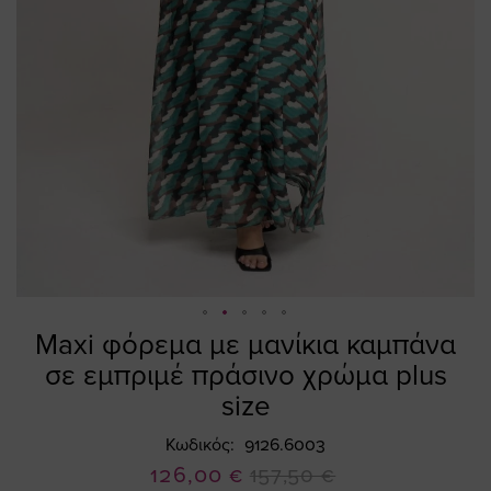
Maxi φόρεμα με μανίκια καμπάνα
Skip
to
σε εμπριμέ πράσινο χρώμα plus
the
size
beginning
of
Κωδικός
9126.6003
the
Ειδική
126,00 €
157,50 €
images