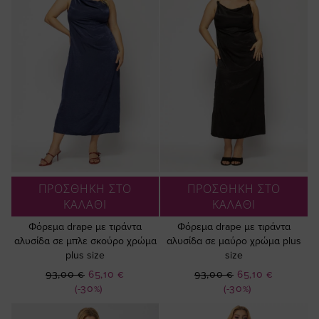
ΠΡΟΣΘΗΚΗ ΣΤΟ
ΠΡΟΣΘΗΚΗ ΣΤΟ
ΚΑΛΑΘΙ
ΚΑΛΑΘΙ
Φόρεμα drape με τιράντα
Φόρεμα drape με τιράντα
αλυσίδα σε μπλε σκούρο χρώμα
αλυσίδα σε μαύρο χρώμα plus
plus size
size
Ειδική
Ειδική
93,00 €
65,10 €
93,00 €
65,10 €
Τιμή
Τιμή
(-30%)
(-30%)