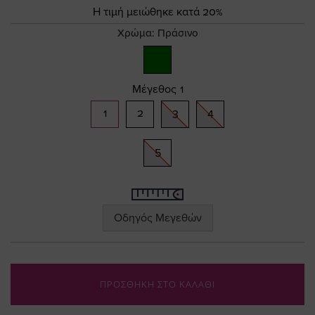
Τιμή
gallery
Η τιμή μειώθηκε κατά 20%
Χρώμα:
Πράσινο
Μέγεθος
1
1
2
3
4
5
Οδηγός Μεγεθών
ΠΡΟΣΘΗΚΗ ΣΤΟ ΚΑΛΑΘΙ