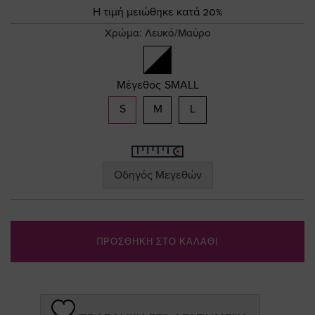
Τιμή
gallery
Η τιμή μειώθηκε κατά 20%
Χρώμα:
Λευκό/Μαύρο
Μέγεθος
SMALL
S
M
L
Οδηγός Μεγεθών
ΠΡΟΣΘΗΚΗ ΣΤΟ ΚΑΛΑΘΙ