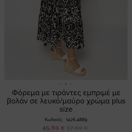
Φόρεμα με τιράντες εμπριμέ με
Skip
to
βολάν σε λευκό/μαύρο χρώμα plus
the
size
beginning
of
Κωδικός
1426.4889
the
Ειδική
45,60 €
57,00 €
images