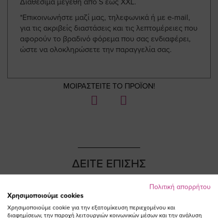
Διαθέσιμα μεγέθη από S έως XXL.
*Επικοινωνήστε μαζί μας, τηλεφωνικά ή με e-mail,
για τις ακριβείς διαστάσεις και τις λεπτομέρειες που
αφορούν το βραδινό φόρεμα που σας ενδιαφέρει,
ώστε να ολοκληρώσετε την παραγγελία σας.
ΜΟΙΡΑΣΤΕΙΤΕ ΤΟ ΠΡΟΪΟΝ!
ΔΕΙΤΕ ΕΠΙΣΗΣ
Πολιτική απορρήτου
Χρησιμοποιούμε cookies
Χρησιμοποιούμε cookie για την εξατομίκευση περιεχομένου και
διαφημίσεων, την παροχή λειτουργιών κοινωνικών μέσων και την ανάλυση