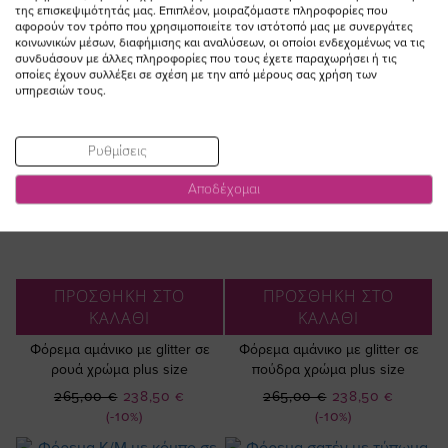
της επισκεψιμότητάς μας. Επιπλέον, μοιραζόμαστε πληροφορίες που
αφορούν τον τρόπο που χρησιμοποιείτε τον ιστότοπό μας με συνεργάτες
κοινωνικών μέσων, διαφήμισης και αναλύσεων, οι οποίοι ενδεχομένως να τις
συνδυάσουν με άλλες πληροφορίες που τους έχετε παραχωρήσει ή τις
οποίες έχουν συλλέξει σε σχέση με την από μέρους σας χρήση των
υπηρεσιών τους.
Ρυθμίσεις
Αποδέχομαι
ΠΡΟΣΘΗΚΗ ΣΤΟ
ΠΡΟΣΘΗΚΗ ΣΤΟ
ΚΑΛΑΘΙ
ΚΑΛΑΘΙ
Φόρεμα αμάνικο με glitter σε
Φόρεμα αμάνικο με glitter σε
ρουά χρώμα plus size
πούδρα χρώμα plus size
Ειδική
Ειδική
265,00 €
238,50 €
265,00 €
238,50 €
Τιμή
Τιμή
(-10%)
(-10%)