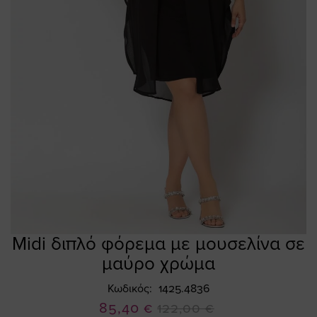
Midi διπλό φόρεμα με μουσελίνα σε
Skip
to
μαύρο χρώμα
the
beginning
Κωδικός
1425.4836
of
Ειδική
85,40 €
122,00 €