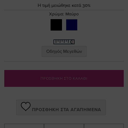
the
Τιμή
Η τιμή μειώθηκε κατά 30%
images
gallery
Χρώμα:
Μαύρο
Οδηγός Μεγεθών
ΠΡΟΣΘΗΚΗ ΣΤΟ ΚΑΛΑΘΙ
ΠΡΟΣΘΉΚΗ ΣΤΑ ΑΓΑΠΗΜΈΝΑ