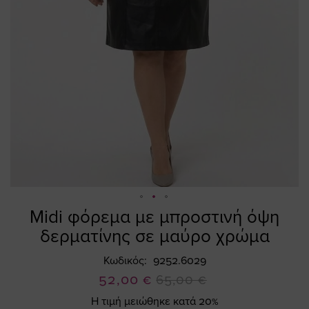
Midi φόρεμα με μπροστινή όψη
Skip
to
δερματίνης σε μαύρο χρώμα
the
beginning
Κωδικός
9252.6029
of
Ειδική
52,00 €
65,00 €
the
Τιμή
Η τιμή μειώθηκε κατά 20%
images