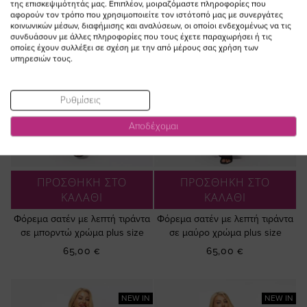
της επισκεψιμότητάς μας. Επιπλέον, μοιραζόμαστε πληροφορίες που
αφορούν τον τρόπο που χρησιμοποιείτε τον ιστότοπό μας με συνεργάτες
κοινωνικών μέσων, διαφήμισης και αναλύσεων, οι οποίοι ενδεχομένως να τις
συνδυάσουν με άλλες πληροφορίες που τους έχετε παραχωρήσει ή τις
οποίες έχουν συλλέξει σε σχέση με την από μέρους σας χρήση των
υπηρεσιών τους.
Ρυθμίσεις
Αποδέχομαι
ΠΡΟΣΘΗΚΗ ΣΤΟ
ΠΡΟΣΘΗΚΗ ΣΤΟ
ΚΑΛΑΘΙ
ΚΑΛΑΘΙ
Φόρεμα σατέν με λεπτή τιράντα
Φόρεμα σατέν με λεπτή τιράντα
σε μπορντώ χρώμα plus size
σε μαύρο χρώμα plus size
65,00 €
65,00 €
NEW IN
NEW IN