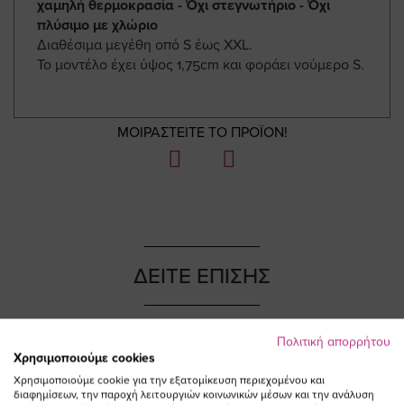
χαμηλή θερμοκρασία - Όχι στεγνωτήριο - Όχι
πλύσιμο με χλώριο
Διαθέσιμα μεγέθη οπό S έως XXL.
Το μοντέλο έχει ύψος 1,75cm και φοράει νούμερο S.
ΜΟΙΡΑΣΤΕΙΤΕ ΤΟ ΠΡΟΪΟΝ!
ΔΕΙΤΕ ΕΠΙΣΗΣ
Πολιτική απορρήτου
Χρησιμοποιούμε cookies
NEW IN
NEW IN
Χρησιμοποιούμε cookie για την εξατομίκευση περιεχομένου και
διαφημίσεων, την παροχή λειτουργιών κοινωνικών μέσων και την ανάλυση