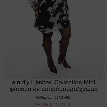
a.n.d.y Llimited Collection-Mini
Skip
to
φόρεμα σε ασπρόμαυρο/χρώμα
the
beginning
Κωδικός
14256.4861
of
Ειδική
33,30 €
111,00 €