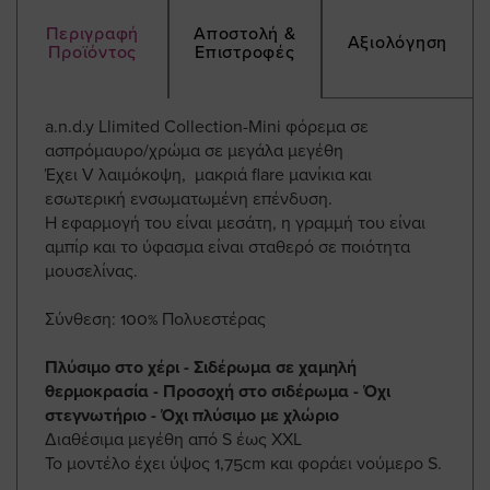
Περιγραφή
Αποστολή &
Αξιολόγηση
Προϊόντος
Επιστροφές
a.n.d.y Llimited Collection-Mini φόρεμα σε
ασπρόμαυρο/χρώμα σε μεγάλα μεγέθη
Έχει V λαιμόκοψη, μακριά flare μανίκια και
εσωτερική ενσωματωμένη επένδυση.
Η εφαρμογή του είναι μεσάτη, η γραμμή του είναι
αμπίρ και το ύφασμα είναι σταθερό σε ποιότητα
μουσελίνας.
Σύνθεση: 100% Πολυεστέρας
Πλύσιμο στο χέρι - Σιδέρωμα σε χαμηλή
θερμοκρασία - Προσοχή στο σιδέρωμα - Όχι
στεγνωτήριο - Όχι πλύσιμο με χλώριο
Διαθέσιμα μεγέθη από S έως XXL
To μοντέλο έχει ύψος 1,75cm και φοράει νούμερο S.