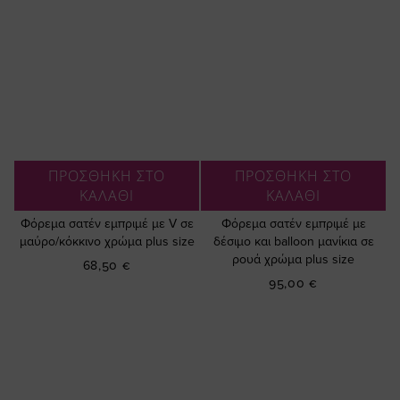
ΠΡΟΣΘΗΚΗ ΣΤΟ
ΠΡΟΣΘΗΚΗ ΣΤΟ
ΚΑΛΑΘΙ
ΚΑΛΑΘΙ
Φόρεμα σατέν εμπριμέ με V σε
Φόρεμα σατέν εμπριμέ με
μαύρο/κόκκινο χρώμα plus size
δέσιμο και balloon μανίκια σε
ρουά χρώμα plus size
68,50 €
95,00 €