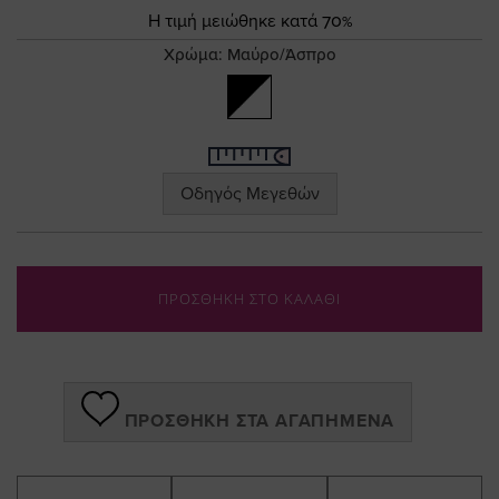
the
Τιμή
Η τιμή μειώθηκε κατά 70%
images
gallery
Χρώμα:
Μαύρο/Άσπρο
Οδηγός Μεγεθών
ΠΡΟΣΘΗΚΗ ΣΤΟ ΚΑΛΑΘΙ
ΠΡΟΣΘΉΚΗ ΣΤΑ ΑΓΑΠΗΜΈΝΑ