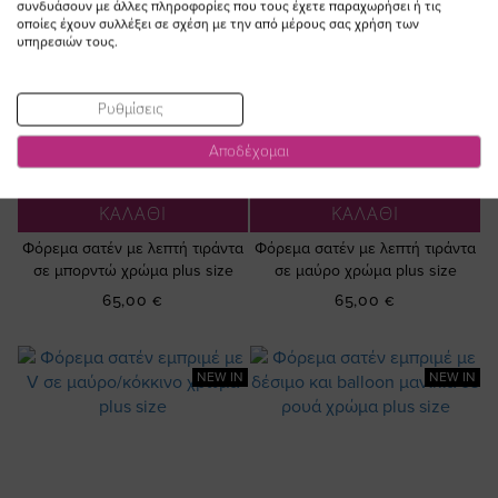
συνδυάσουν με άλλες πληροφορίες που τους έχετε παραχωρήσει ή τις
οποίες έχουν συλλέξει σε σχέση με την από μέρους σας χρήση των
υπηρεσιών τους.
Ρυθμίσεις
Αποδέχομαι
ΠΡΟΣΘΗΚΗ ΣΤΟ
ΠΡΟΣΘΗΚΗ ΣΤΟ
ΚΑΛΑΘΙ
ΚΑΛΑΘΙ
Φόρεμα σατέν με λεπτή τιράντα
Φόρεμα σατέν με λεπτή τιράντα
σε μπορντώ χρώμα plus size
σε μαύρο χρώμα plus size
65,00 €
65,00 €
NEW IN
NEW IN