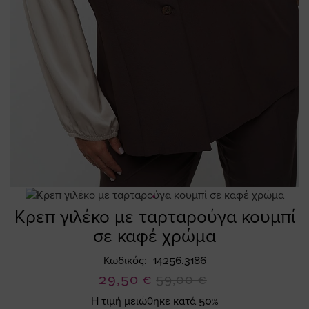
Κρεπ γιλέκο με ταρταρούγα κουμπί
Skip
to
σε καφέ χρώμα
the
beginning
Κωδικός
14256.3186
of
Ειδική
29,50 €
59,00 €
the
Τιμή
Η τιμή μειώθηκε κατά 50%
images