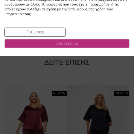
Ειδική
79,00 €
55,30 €
συνδυάσουν με άλλες πληροφορίες που τους έχετε παραχωρήσει ή τις
Τιμή
(-30%)
οποίες έχουν συλλέξει σε σχέση με την από μέρους σας χρήση των
υπηρεσιών τους.
Ρυθμίσεις
Αποδέχομαι
ΔΕΙΤΕ ΕΠΙΣΗΣ
NEW IN
NEW IN