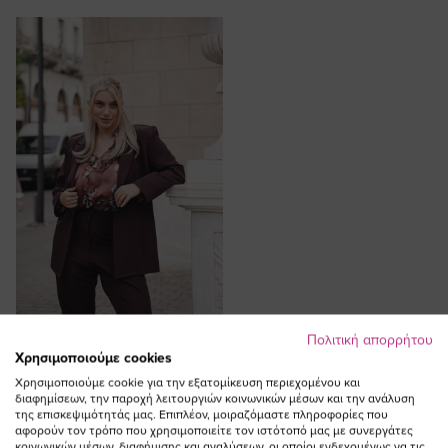
Πολιτική απορρήτου
ΠΡΟΣΘΗΚΗ ΣΤΟ
Χρησιμοποιούμε cookies
ΚΑΛΑΘΙ
Χρησιμοποιούμε cookie για την εξατομίκευση περιεχομένου και
διαφημίσεων, την παροχή λειτουργιών κοινωνικών μέσων και την ανάλυση
Σακάκι με κουμπί ταρταρούγα σε
της επισκεψιμότητάς μας. Επιπλέον, μοιραζόμαστε πληροφορίες που
καφέ χρώμα plus size
αφορούν τον τρόπο που χρησιμοποιείτε τον ιστότοπό μας με συνεργάτες
κοινωνικών μέσων, διαφήμισης και αναλύσεων, οι οποίοι ενδεχομένως να τις