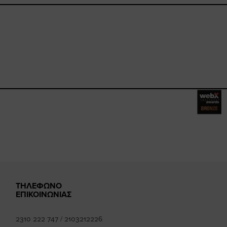
book.com/happysizes/
instagram.com/happysizes
www.youtube.com/user/Hap
mhee
k
ΤΗΛΕΦΩΝΟ
ΕΠΙΚΟΙΝΩΝΙΑΣ
2310 222 747
/
2103212226