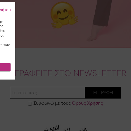
ρρήτου
ην
ας.
ίτε
 οι
ση των
ΕΓΓΡΑΦΕΙΤΕ ΣΤΟ NEWSLETTER
Email
ΕΓΓΡΑΦΗ
Συμφωνώ με τους
Όρους Χρήσης