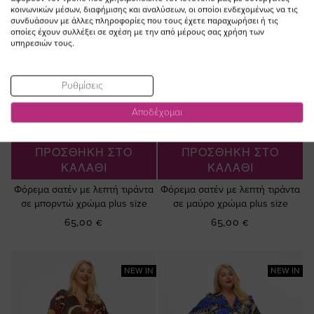
κοινωνικών μέσων, διαφήμισης και αναλύσεων, οι οποίοι ενδεχομένως να τις
συνδυάσουν με άλλες πληροφορίες που τους έχετε παραχωρήσει ή τις
οποίες έχουν συλλέξει σε σχέση με την από μέρους σας χρήση των
υπηρεσιών τους.
Ρυθμίσεις
Αποδέχομαι
ΠΡΟΣΘΗΚΗ ΣΤΟ
ΠΡΟΣΘΗΚΗ ΣΤΟ
ΚΑΛΑΘΙ
ΚΑΛΑΘΙ
Φόρεμα σατέν με λεπτή τιράντα
Φόρεμα σατέν με λεπτή τιράντα
σε μπορντώ χρώμα plus size
σε μαύρο χρώμα plus size
65,00 €
65,00 €
NEW IN
NEW IN