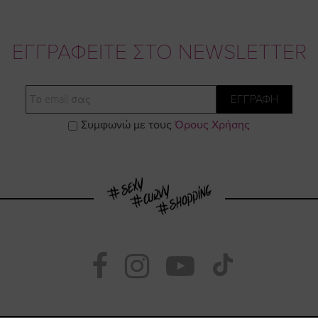
ΕΓΓΡΑΦΕΙΤΕ ΣΤΟ NEWSLETTER
Email
ΕΓΓΡΑΦΗ
Συμφωνώ με τους
Όρους Χρήσης
Visit
Visit
Visit
Visit
https://www.fac
https://www.
https://w
our