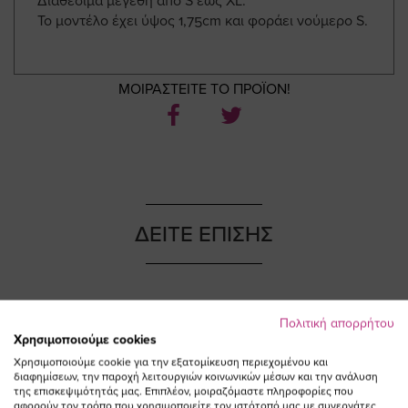
Διαθέσιμα μεγέθη από S έως XL.
Το μοντέλο έχει ύψος 1,75cm και φοράει νούμερο S.
ΜΟΙΡΑΣΤΕΙΤΕ ΤΟ ΠΡΟΪΟΝ!
ΔΕΙΤΕ ΕΠΙΣΗΣ
Πολιτική απορρήτου
NEW IN
NEW IN
Χρησιμοποιούμε cookies
Χρησιμοποιούμε cookie για την εξατομίκευση περιεχομένου και
διαφημίσεων, την παροχή λειτουργιών κοινωνικών μέσων και την ανάλυση
της επισκεψιμότητάς μας. Επιπλέον, μοιραζόμαστε πληροφορίες που
αφορούν τον τρόπο που χρησιμοποιείτε τον ιστότοπό μας με συνεργάτες