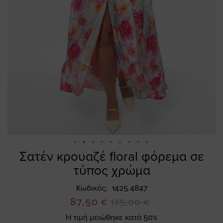
Σατέν κρουαζέ floral φόρεμα σε
Skip
to
τύπος χρώμα
the
beginning
Κωδικός
1425.4847
of
Ειδική
87,50 €
175,00 €
the
Τιμή
Η τιμή μειώθηκε κατά 50%
images