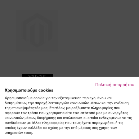
SOLD OUT
Πολιτική απορρήτου
ΠΡΟΣΘΗΚΗ ΣΤΟ
Χρησιμοποιούμε cookies
ΚΑΛΑΘΙ
Χρησιμοποιούμε cookie για την εξατομίκευση περιεχομένου και
Bikini-top με χιαστί δέσιμο σε
διαφημίσεων, την παροχή λειτουργιών κοινωνικών μέσων και την ανάλυση
της επισκεψιμότητάς μας. Επιπλέον, μοιραζόμαστε πληροφορίες που
ασημί χρώμα
αφορούν τον τρόπο που χρησιμοποιείτε τον ιστότοπό μας με συνεργάτες
κοινωνικών μέσων, διαφήμισης και αναλύσεων, οι οποίοι ενδεχομένως να τις
συνδυάσουν με άλλες πληροφορίες που τους έχετε παραχωρήσει ή τις
οποίες έχουν συλλέξει σε σχέση με την από μέρους σας χρήση των
υπηρεσιών τους.