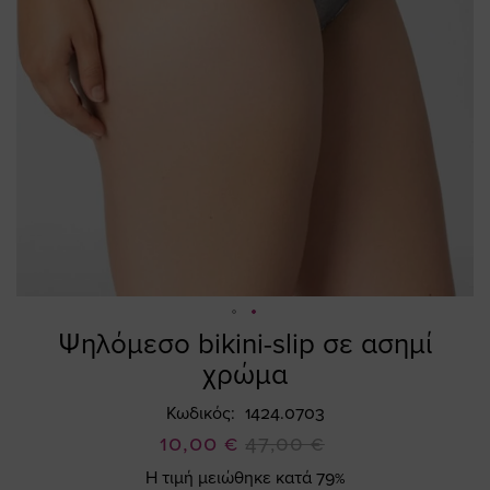
Ψηλόμεσο bikini-slip σε ασημί
Skip
to
χρώμα
the
beginning
Κωδικός
1424.0703
of
Ειδική
10,00 €
47,00 €
the
Τιμή
Η τιμή μειώθηκε κατά 79%
images