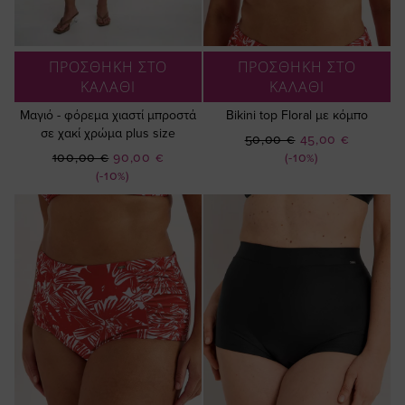
ΠΡΟΣΘΗΚΗ ΣΤΟ
ΠΡΟΣΘΗΚΗ ΣΤΟ
ΚΑΛΑΘΙ
ΚΑΛΑΘΙ
Μαγιό - φόρεμα χιαστί μπροστά
Bikini top Floral με κόμπο
σε χακί χρώμα plus size
Ειδική
50,00 €
45,00 €
Ειδική
Τιμή
100,00 €
90,00 €
(-10%)
Τιμή
(-10%)