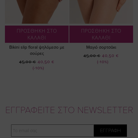
ΠΡΟΣΘΗΚΗ ΣΤΟ
ΠΡΟΣΘΗΚΗ ΣΤΟ
ΚΑΛΑΘΙ
ΚΑΛΑΘΙ
Bikini slip floral ψηλόμεσο με
Μαγιό σορτσάκι
σούρες
Ειδική
45,00 €
40,50 €
Ειδική
Τιμή
45,00 €
40,50 €
(-10%)
Τιμή
(-10%)
ΕΓΓΡΑΦΕΙΤΕ ΣΤΟ NEWSLETTER
Email
ΕΓΓΡΑΦΗ