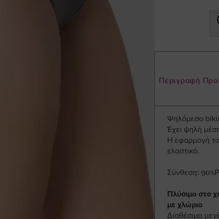
Περιγραφή Προ
Ψηλόμεσο bikin
Έχει ψηλή μέση
Η εφαρμογή το
ελαστικό.
Σύνθεση: 90%P
Πλύσιμο στο χέ
με χλώριο
Διαθέσιμα μεγ