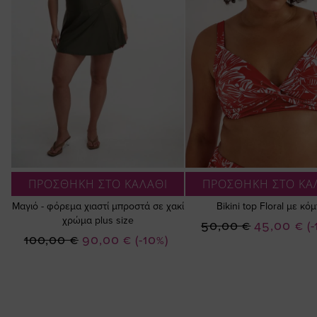
ΠΡΟΣΘΗΚΗ ΣΤΟ ΚΑΛΑΘΙ
ΠΡΟΣΘΗΚΗ ΣΤΟ ΚΑ
Μαγιό - φόρεμα χιαστί μπροστά σε χακί
Bikini top Floral με κό
χρώμα plus size
Ειδική
50,00 €
45,00 €
(
Ειδική
100,00 €
90,00 €
(-10%)
Τιμή
Τιμή