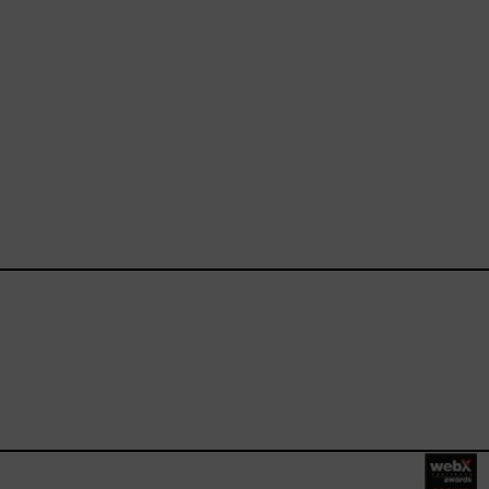
ebook.com/happysizes/
instagram.com/happysizes
ww.youtube.com/user/Hap