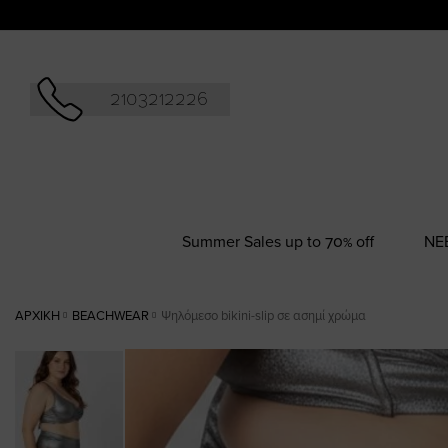
Αναζήτησ
2103212226
Summer Sales up to 70% off
NΕ
ΑΡΧΙΚΉ
BEACHWEAR
Ψηλόμεσο bikini-slip σε ασημί χρώμα
Skip
to
the
end
of