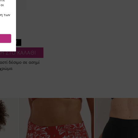
ίτε
 οι
ση των
LD OUT
Η ΣΤΟ ΚΑΛΑΘΙ
χιαστί δέσιμο σε ασημί
χρώμα