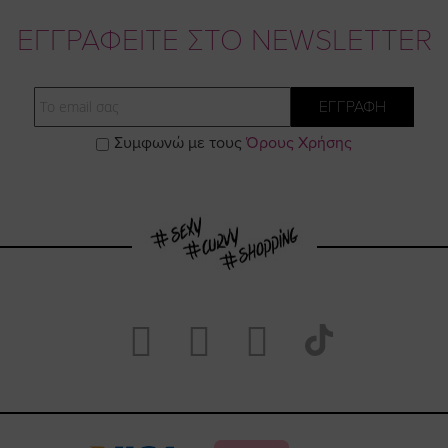
ΕΓΓΡΑΦΕΙΤΕ ΣΤΟ NEWSLETTER
Email
ΕΓΓΡΑΦΗ
Συμφωνώ με τους
Όρους Χρήσης
Visit
Visit
Visit
Visit
https://www.fac
https://www.
https://w
our