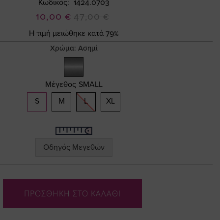
Κωδικός
1424.0703
Ειδική
10,00 €
47,00 €
Τιμή
Η τιμή μειώθηκε κατά 79%
Χρώμα:
Ασημί
Μέγεθος
SMALL
S
M
L
XL
Οδηγός Μεγεθών
ΠΡΟΣΘΗΚΗ ΣΤΟ ΚΑΛΑΘΙ