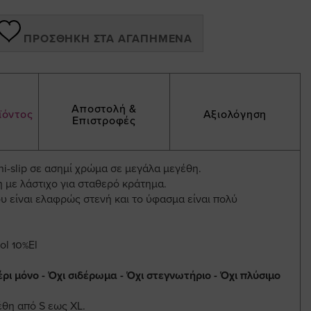
ΠΡΟΣΘΉΚΗ ΣΤΑ ΑΓΑΠΗΜΈΝΑ
Αποστολή &
ϊόντος
Αξιολόγηση
Επιστροφές
i-slip σε ασημί χρώμα σε μεγάλα μεγέθη.
 με λάστιχο για σταθερό κράτημα.
υ είναι ελαφρώς στενή και το ύφασμα είναι πολύ
ol 10%El
ρι μόνο - Όχι σιδέρωμα - Όχι στεγνωτήριο - Όχι πλύσιμο
έθη από S εως XL.