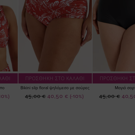
ΛΑΘΙ
ΠΡΟΣΘΗΚΗ ΣΤΟ ΚΑΛΑΘΙ
ΠΡΟΣΘΗΚΗ ΣΤ
μπο
Bikini slip floral ψηλόμεσο με σούρες
Μαγιό σορ
Ειδική
Ειδική
-10%)
45,00 €
40,50 €
(-10%)
45,00 €
40,5
Τιμή
Τιμή