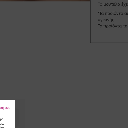
Το μοντέλο έχε
*Τα προϊόντα α
υγιεινής.
Τα προϊόντα τ
ρρήτου
ην
ας.