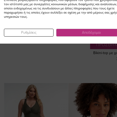
ΣΥΜΠΛΗΡΩΣΤΕ ΤΟ
Επιπλέον, μοιραζόμαστε πληροφορίες που αφορούν τον τρόπο που χρησιμοποιε
τον ιστότοπό μας με συνεργάτες κοινωνικών μέσων, διαφήμισης και αναλύσεων,
LOOK
οποίοι ενδεχομένως να τις συνδυάσουν με άλλες πληροφορίες που τους έχετε
παραχωρήσει ή τις οποίες έχουν συλλέξει σε σχέση με την από μέρους σας χρή
υπηρεσιών τους.
Ρυθμίσεις
Αποδέχομαι
SO
ΠΡΟΣΘΗΚ
Bikini-top με 