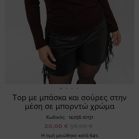
Τop με μπάσκα και σούρες στην
Skip
to
μέση σε μπορντώ χρώμα
the
beginning
Κωδικός
14256.10131
of
Ειδική
20,00 €
56,00 €
the
Τιμή
Η τιμή μειώθηκε κατά 64%
images