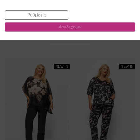
Ρυθμίσεις
Αποδέχομαι
ΔΕΙΤΕ ΕΠΙΣΗΣ
NEW IN
NEW IN