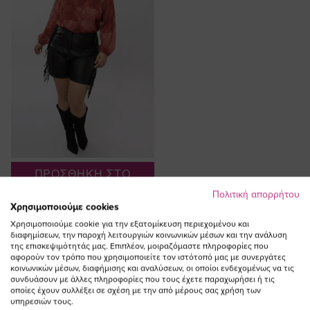
ΠΡΟΣΘΗΚΗ ΣΤΟ
ΚΑΛΑΘΙ
Πολιτική απορρήτου
Χρησιμοποιούμε cookies
Leather-like shorts με κρόσια σε
Χρησιμοποιούμε cookie για την εξατομίκευση περιεχομένου και
μαύρο χρώμα
διαφημίσεων, την παροχή λειτουργιών κοινωνικών μέσων και την ανάλυση
Ειδική
81,00 €
24,30 €
της επισκεψιμότητάς μας. Επιπλέον, μοιραζόμαστε πληροφορίες που
Τιμή
(-70%)
αφορούν τον τρόπο που χρησιμοποιείτε τον ιστότοπό μας με συνεργάτες
κοινωνικών μέσων, διαφήμισης και αναλύσεων, οι οποίοι ενδεχομένως να τις
συνδυάσουν με άλλες πληροφορίες που τους έχετε παραχωρήσει ή τις
οποίες έχουν συλλέξει σε σχέση με την από μέρους σας χρήση των
υπηρεσιών τους.