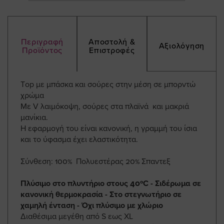
Περιγραφή
Αποστολή &
Αξιολόγηση
Προϊόντος
Επιστροφές
Τop με μπάσκα και σούρες στην μέση σε μπορντώ
χρώμα
Με V λαιμόκοψη, σούρες στα πλαϊνά και μακριά
μανίκια.
Η εφαρμογή του είναι κανονική, η γραμμή του ίσια
και το ύφασμα έχει ελαστικότητα.
Σύνθεση: 100% Πολυεστέρας 20% Σπαντεξ
Πλύσιμο στο πλυντήριο στους 40ºC - Σιδέρωμα σε
κανονική θερμοκρασία - Στο στεγνωτήριο σε
χαμηλή ένταση - Όχι πλύσιμο με χλώριο
Διαθέσιμα μεγέθη από S εως ΧL