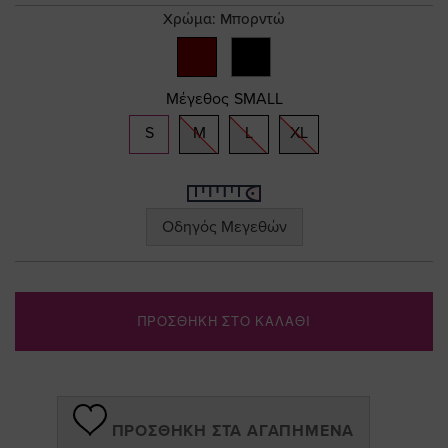
gallery
Χρώμα:
Μπορντώ
Μέγεθος
SMALL
S
M
L
XL
Οδηγός Μεγεθών
ΠΡΟΣΘΗΚΗ ΣΤΟ ΚΑΛΑΘΙ
ΠΡΟΣΘΉΚΗ ΣΤΑ ΑΓΑΠΗΜΈΝΑ