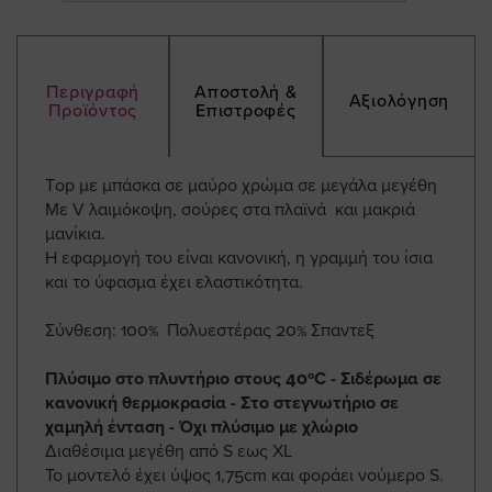
Περιγραφή
Αποστολή &
Αξιολόγηση
Προϊόντος
Επιστροφές
Τop με μπάσκα σε μαύρο χρώμα σε μεγάλα μεγέθη
Με V λαιμόκοψη, σούρες στα πλαϊνά και μακριά
μανίκια.
Η εφαρμογή του είναι κανονική, η γραμμή του ίσια
και το ύφασμα έχει ελαστικότητα.
Σύνθεση: 100% Πολυεστέρας 20% Σπαντεξ
Πλύσιμο στο πλυντήριο στους 40ºC - Σιδέρωμα σε
κανονική θερμοκρασία - Στο στεγνωτήριο σε
χαμηλή ένταση - Όχι πλύσιμο με χλώριο
Διαθέσιμα μεγέθη από S εως ΧL
Το μοντελό έχει ύψος 1,75cm και φοράει νούμερο S.