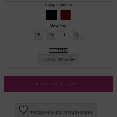
gallery
Χρώμα:
Μαύρο
Μέγεθος
S
M
L
XL
Οδηγός Μεγεθών
ΠΡΟΣΘΗΚΗ ΣΤΟ ΚΑΛΑΘΙ
ΠΡΟΣΘΉΚΗ ΣΤΑ ΑΓΑΠΗΜΈΝΑ