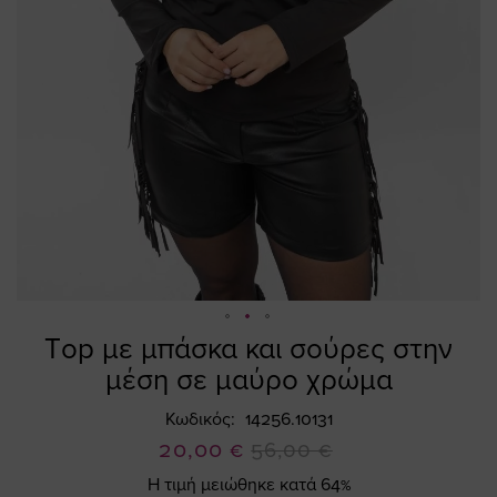
Τop με μπάσκα και σούρες στην
Skip
to
μέση σε μαύρο χρώμα
the
beginning
Κωδικός
14256.10131
of
Ειδική
20,00 €
56,00 €
the
Τιμή
Η τιμή μειώθηκε κατά 64%
images