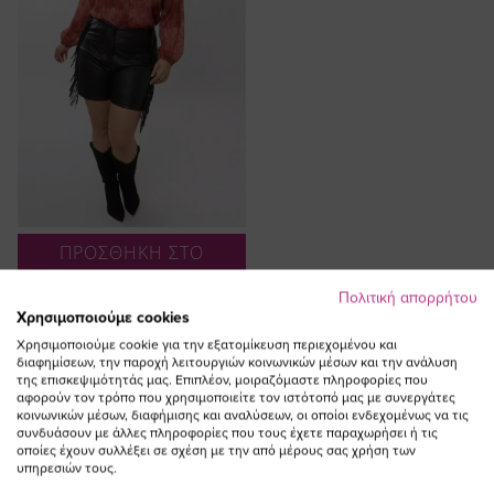
ΠΡΟΣΘΗΚΗ ΣΤΟ
ΚΑΛΑΘΙ
Πολιτική απορρήτου
Leather-like shorts με κρόσια σε
Χρησιμοποιούμε cookies
μαύρο χρώμα
Χρησιμοποιούμε cookie για την εξατομίκευση περιεχομένου και
Ειδική
διαφημίσεων, την παροχή λειτουργιών κοινωνικών μέσων και την ανάλυση
81,00 €
24,30 €
της επισκεψιμότητάς μας. Επιπλέον, μοιραζόμαστε πληροφορίες που
Τιμή
(-70%)
αφορούν τον τρόπο που χρησιμοποιείτε τον ιστότοπό μας με συνεργάτες
κοινωνικών μέσων, διαφήμισης και αναλύσεων, οι οποίοι ενδεχομένως να τις
συνδυάσουν με άλλες πληροφορίες που τους έχετε παραχωρήσει ή τις
οποίες έχουν συλλέξει σε σχέση με την από μέρους σας χρήση των
υπηρεσιών τους.