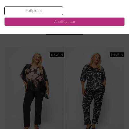
Ρυθμίσεις
Αποδέχομαι
ΔΕΙΤΕ ΕΠΙΣΗΣ
NEW IN
NEW IN