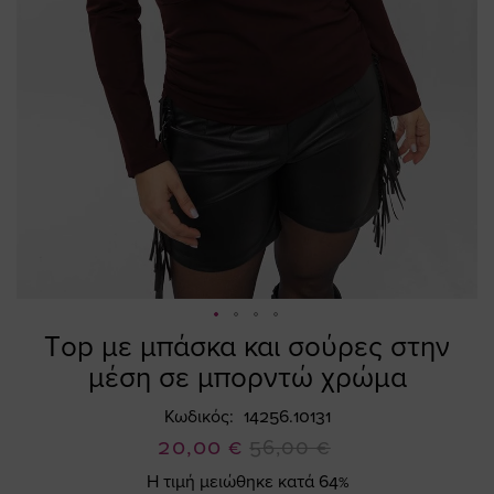
Τop με μπάσκα και σούρες στην
Skip
to
μέση σε μπορντώ χρώμα
the
beginning
Κωδικός
14256.10131
of
Ειδική
20,00 €
56,00 €
the
Τιμή
Η τιμή μειώθηκε κατά 64%
images