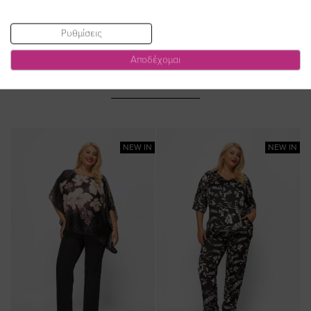
Ρυθμίσεις
Αποδέχομαι
ΔΕΙΤΕ ΕΠΙΣΗΣ
NEW IN
NEW IN