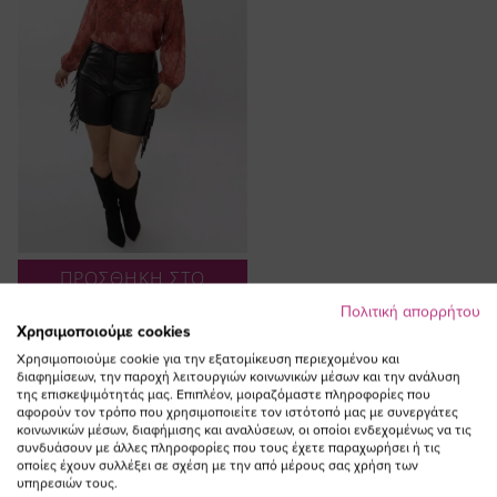
ΠΡΟΣΘΗΚΗ ΣΤΟ
ΚΑΛΑΘΙ
Πολιτική απορρήτου
Χρησιμοποιούμε cookies
Leather-like shorts με κρόσια σε
Χρησιμοποιούμε cookie για την εξατομίκευση περιεχομένου και
μαύρο χρώμα
διαφημίσεων, την παροχή λειτουργιών κοινωνικών μέσων και την ανάλυση
Ειδική
81,00 €
24,30 €
της επισκεψιμότητάς μας. Επιπλέον, μοιραζόμαστε πληροφορίες που
Τιμή
(-70%)
αφορούν τον τρόπο που χρησιμοποιείτε τον ιστότοπό μας με συνεργάτες
κοινωνικών μέσων, διαφήμισης και αναλύσεων, οι οποίοι ενδεχομένως να τις
συνδυάσουν με άλλες πληροφορίες που τους έχετε παραχωρήσει ή τις
οποίες έχουν συλλέξει σε σχέση με την από μέρους σας χρήση των
υπηρεσιών τους.