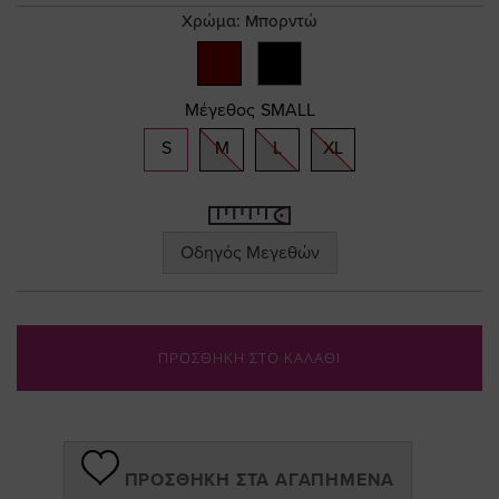
gallery
Χρώμα:
Μπορντώ
Μέγεθος
SMALL
S
M
L
XL
Οδηγός Μεγεθών
ΠΡΟΣΘΗΚΗ ΣΤΟ ΚΑΛΑΘΙ
ΠΡΟΣΘΉΚΗ ΣΤΑ ΑΓΑΠΗΜΈΝΑ