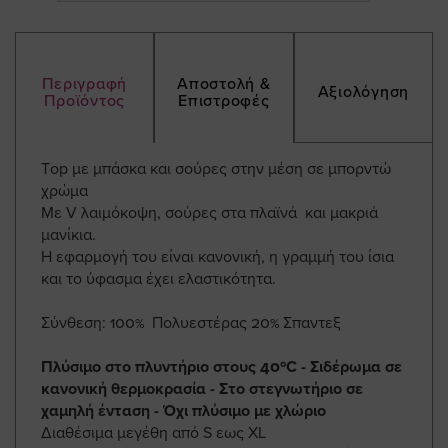
Περιγραφή
Αποστολή &
Αξιολόγηση
Προϊόντος
Επιστροφές
Τop με μπάσκα και σούρες στην μέση σε μπορντώ
χρώμα
Με V λαιμόκοψη, σούρες στα πλαϊνά και μακριά
μανίκια.
Η εφαρμογή του είναι κανονική, η γραμμή του ίσια
και το ύφασμα έχει ελαστικότητα.
Σύνθεση: 100% Πολυεστέρας 20% Σπαντεξ
Πλύσιμο στο πλυντήριο στους 40ºC - Σιδέρωμα σε
κανονική θερμοκρασία - Στο στεγνωτήριο σε
χαμηλή ένταση - Όχι πλύσιμο με χλώριο
Διαθέσιμα μεγέθη από S εως ΧL