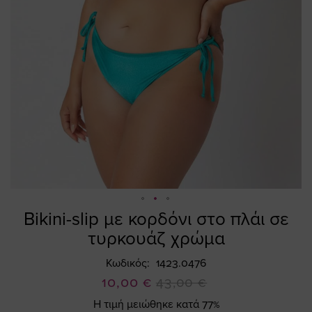
Bikini-slip με κορδόνι στο πλάι σε
Skip
to
τυρκουάζ χρώμα
the
beginning
Κωδικός
1423.0476
of
Ειδική
10,00 €
43,00 €
the
Τιμή
Η τιμή μειώθηκε κατά 77%
images