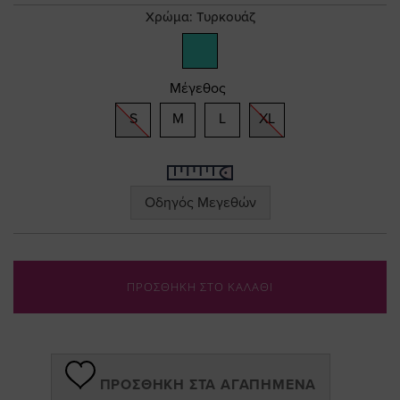
gallery
Χρώμα:
Τυρκουάζ
Μέγεθος
S
M
L
XL
Οδηγός Μεγεθών
ΠΡΟΣΘΗΚΗ ΣΤΟ ΚΑΛΑΘΙ
ΠΡΟΣΘΉΚΗ ΣΤΑ ΑΓΑΠΗΜΈΝΑ