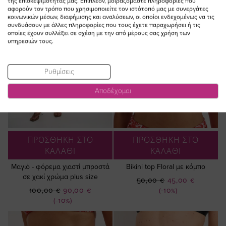
της επισκεψιμότητάς μας. Επιπλέον, μοιραζόμαστε πληροφορίες που
αφορούν τον τρόπο που χρησιμοποιείτε τον ιστότοπό μας με συνεργάτες
κοινωνικών μέσων, διαφήμισης και αναλύσεων, οι οποίοι ενδεχομένως να τις
συνδυάσουν με άλλες πληροφορίες που τους έχετε παραχωρήσει ή τις
οποίες έχουν συλλέξει σε σχέση με την από μέρους σας χρήση των
υπηρεσιών τους.
Ρυθμίσεις
Αποδέχομαι
ΠΡΟΣΘΗΚΗ ΣΤΟ
ΠΡΟΣΘΗΚΗ ΣΤΟ
ΚΑΛΑΘΙ
ΚΑΛΑΘΙ
Μαγιό - φόρεμα χιαστί μπροστά
Bikini top Floral με κόμπο
σε χακί χρώμα plus size
Ειδική
50,00 €
45,00 €
Ειδική
Τιμή
100,00 €
90,00 €
(-10%)
Τιμή
(-10%)