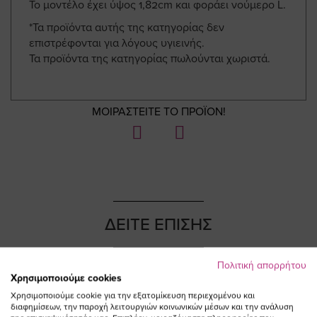
Το μοντέλο έχει ύψος 1,82cm και φοράει νούμερο L.
*Τα προϊόντα αυτής της κατηγορίας δεν
επιστρέφονται για λόγους υγιεινής.
Τα προϊόντα της κατηγορίας πωλούνται χωριστά.
ΜΟΙΡΑΣΤΕΙΤΕ ΤΟ ΠΡΟΪΟΝ!
ΔΕΙΤΕ ΕΠΙΣΗΣ
Πολιτική απορρήτου
Χρησιμοποιούμε cookies
Χρησιμοποιούμε cookie για την εξατομίκευση περιεχομένου και
διαφημίσεων, την παροχή λειτουργιών κοινωνικών μέσων και την ανάλυση