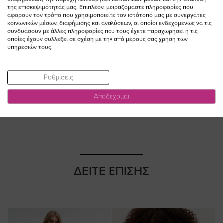
της επισκεψιμότητάς μας. Επιπλέον, μοιραζόμαστε πληροφορίες που
αφορούν τον τρόπο που χρησιμοποιείτε τον ιστότοπό μας με συνεργάτες
ΠΡΟΣΘΗΚΗ ΣΤΟ
κοινωνικών μέσων, διαφήμισης και αναλύσεων, οι οποίοι ενδεχομένως να τις
ΚΑΛΑΘΙ
συνδυάσουν με άλλες πληροφορίες που τους έχετε παραχωρήσει ή τις
οποίες έχουν συλλέξει σε σχέση με την από μέρους σας χρήση των
Εμπριμέ ψηλόμεσο bikini-slip σε
υπηρεσιών τους.
λευκό/μπλε χρώμα
Ειδική
44,00 €
39,60 €
Ρυθμίσεις
Τιμή
(-10%)
Αποδέχομαι
ΔΕΙΤΕ ΕΠΙΣΗΣ