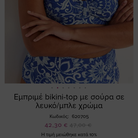
Εμπριμέ bikini-top με σούρα σε
Skip
to
λευκό/μπλε χρώμα
the
beginning
Κωδικός
620705
of
Ειδική
42,30 €
47,00 €
the
Τιμή
Η τιμή μειώθηκε κατά 10%
images