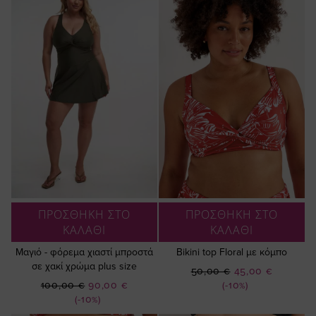
ΠΡΟΣΘΗΚΗ ΣΤΟ
ΠΡΟΣΘΗΚΗ ΣΤΟ
ΚΑΛΑΘΙ
ΚΑΛΑΘΙ
Μαγιό - φόρεμα χιαστί μπροστά
Bikini top Floral με κόμπο
σε χακί χρώμα plus size
Ειδική
50,00 €
45,00 €
Ειδική
Τιμή
100,00 €
90,00 €
(-10%)
Τιμή
(-10%)