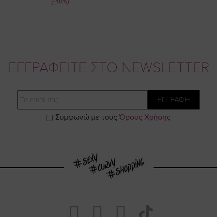
Τιμή
(-10%)
ΕΓΓΡΑΦΕΙΤΕ ΣΤΟ NEWSLETTER
Email
ΕΓΓΡΑΦΗ
Συμφωνώ με τους
Όρους Χρήσης
Visit
Visit
Visit
Visit