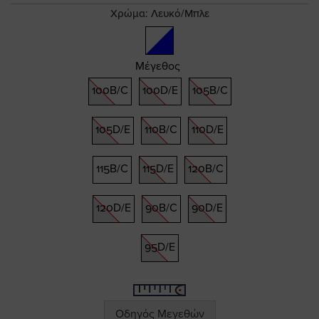
gallery
Χρώμα:
Λευκό/Μπλε
Μέγεθος
100B/C
100D/E
105B/C
105D/E
110B/C
110D/E
115B/C
115D/E
120B/C
120D/E
90B/C
90D/E
95D/E
Οδηγός Μεγεθών