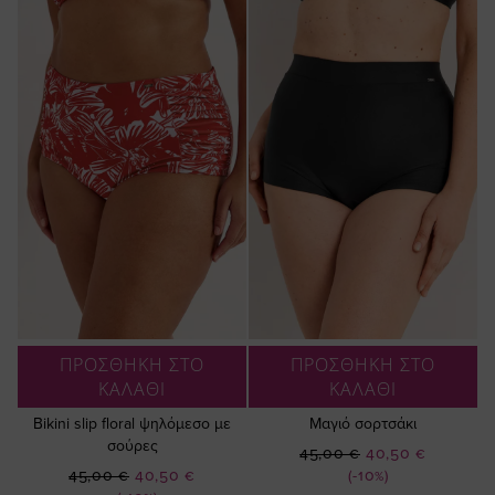
ΠΡΟΣΘΗΚΗ ΣΤΟ
ΠΡΟΣΘΗΚΗ ΣΤΟ
ΚΑΛΑΘΙ
ΚΑΛΑΘΙ
Bikini slip floral ψηλόμεσο με
Μαγιό σορτσάκι
σούρες
Ειδική
45,00 €
40,50 €
Ειδική
Τιμή
45,00 €
40,50 €
(-10%)