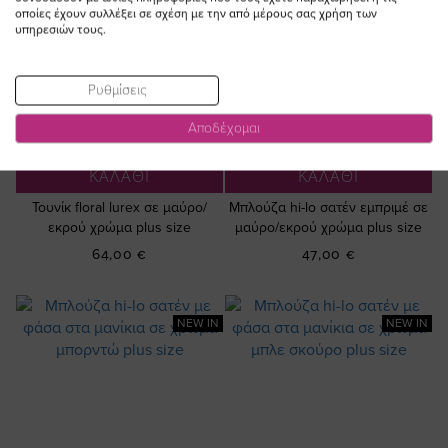
οποίες έχουν συλλέξει σε σχέση με την από μέρους σας χρήση των
υπηρεσιών τους.
Ρυθμίσεις
Αποδέχομαι
ΠΡΟΣΘΗΚΗ ΣΤΟ
ΠΡΟΣΘΗΚΗ ΣΤΟ
ΚΑΛΑΘΙ
ΚΑΛΑΘΙ
Τουνίκ floral lurex σε μαύρο/
Μπλούζα hi-lo σατέν εμπριμέ σε
εκρού χρώμα plus size
μαύρο/εκρού χρώμα plus size
64,00 €
47,00 €
NEW IN
NEW IN