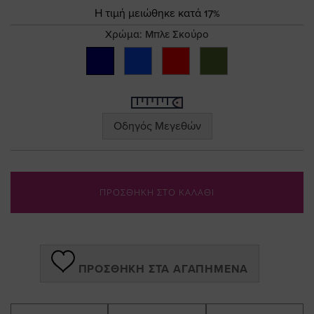
the
Τιμή
Η τιμή μειώθηκε κατά 17%
images
gallery
Χρώμα:
Μπλε Σκούρο
Οδηγός Μεγεθών
ΠΡΟΣΘΗΚΗ ΣΤΟ ΚΑΛΑΘΙ
ΠΡΟΣΘΉΚΗ ΣΤΑ ΑΓΑΠΗΜΈΝΑ