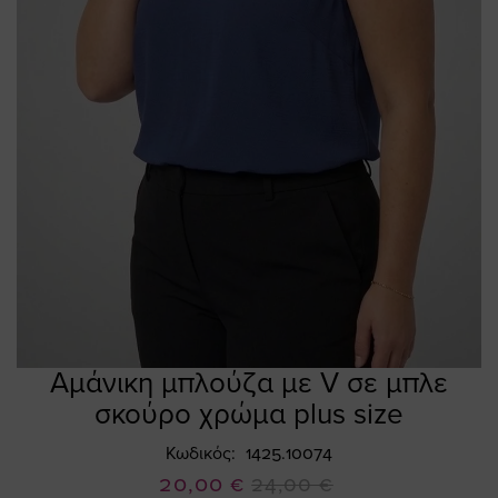
Αμάνικη μπλούζα με V σε μπλε
Skip
to
σκούρο χρώμα plus size
the
beginning
Κωδικός
1425.10074
of
Ειδική
20,00 €
24,00 €