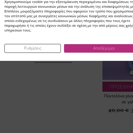
Χρησιμοποιούμε cookie για την εξατομίκευση περιεχομένου και διαφημίσεων, τ
παροχή λειτουργιών κοινωνικών μέσων και την ανάλυση της επισκεψιμότητάς μ
Επιπλέον, μοιραζόμαστε πληροφορίες που αφορούν τον τρόπο που χρησιμοποιε
τον ιστότοπό μας με συνεργάτες κοινωνικών μέσων, διαφήμισης και αναλύσεων,
οποίοι ενδεχομένως να τις συνδυάσουν με άλλες πληροφορίες που τους έχετε
παραχωρήσει ή τις οποίες έχουν συλλέξει σε σχέση με την από μέρους σας χρή
υπηρεσιών τους.
ΣΥΜΠΛΗΡΩΣΤΕ ΤΟ
LOOK
Ρυθμίσεις
Αποδέχομαι
ΠΡΟΣΘΗΚ
Παντελόνα plus
σε γα
Ε
40,00 €
Τ