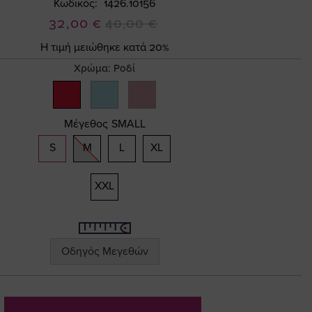
Κωδικός
1426.10156
Ειδική
32,00 €
40,00 €
Τιμή
Η τιμή μειώθηκε κατά 20%
Χρώμα:
Ροδί
Μέγεθος
SMALL
S
M
L
XL
XXL
Οδηγός Μεγεθών