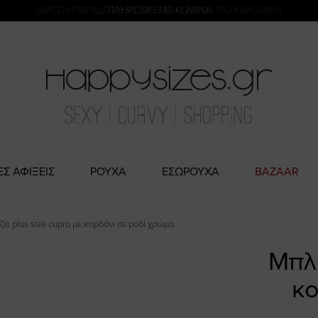
η
ΑΜΕΣΗ ΠΑΡΑΔΟΣΗ ΜΕ ACS ΚΑΙ ΓΕΝΙΚΗ ΤΑΧΥΔΡΟΜΙΚΉ
ΕΣ ΑΦΙΞΕΙΣ
ΡΟΥΧΑ
ΕΣΩΡΟΥΧΑ
BAZAAR
α plus size cupro με κορδόνι σε ροδί χρώμα
Μπλο
κο