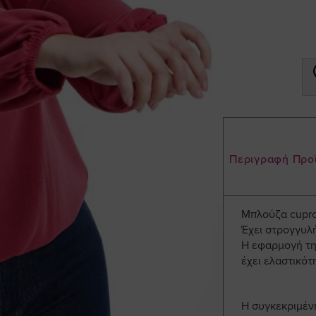
Περιγραφή Προ
Μπλούζα cupro
Έχει στρογγυλή
Η εφαρμογή της
έχει ελαστικότ
Η συγκεκριμέν