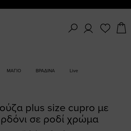
ΜΑΓΙΟ
ΒΡΑΔΙΝΑ
Live
ύζα plus size cupro με
ρδόνι σε ροδί χρώμα