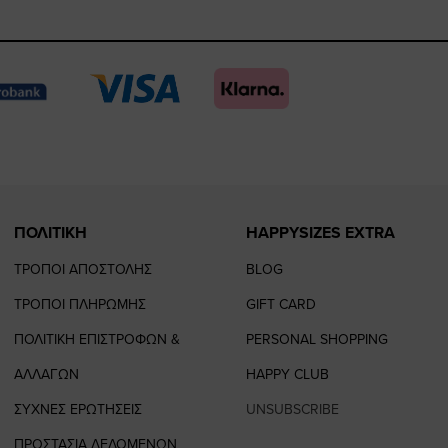
https://www.fac
https://www.
https://w
our
page
page
feature=
TikTok
page
page
ΠΟΛΙΤΙΚΗ
HAPPYSIZES EXTRA
ΤΡΟΠΟΙ ΑΠΟΣΤΟΛΗΣ
BLOG
ΤΡΟΠΟΙ ΠΛΗΡΩΜΗΣ
GIFT CARD
ΠΟΛΙΤΙΚΗ ΕΠΙΣΤΡΟΦΩΝ &
PERSONAL SHOPPING
ΑΛΛΑΓΩΝ
HAPPY CLUB
ΣΥΧΝΕΣ ΕΡΩΤΗΣΕΙΣ
UNSUBSCRIBE
ΠΡΟΣΤΑΣΙΑ ΔΕΔΟΜΕΝΩΝ