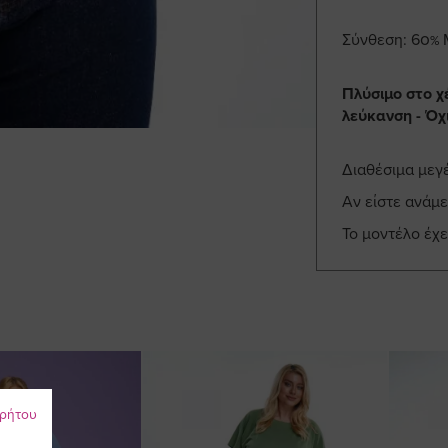
Σύνθεση: 60% 
Πλύσιμο στο χ
λεύκανση - Όχ
Διαθέσιμα μεγ
Αν είστε ανάμ
Το μοντέλο έχε
ρρήτου