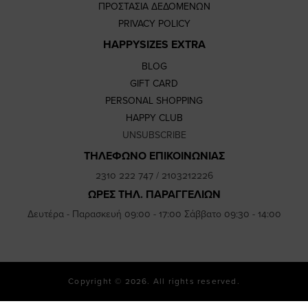
ΠΡΟΣΤΑΣΙΑ ΔΕΔΟΜΕΝΩΝ
PRIVACY POLICY
HAPPYSIZES EXTRA
BLOG
GIFT CARD
PERSONAL SHOPPING
HAPPY CLUB
UNSUBSCRIBE
ΤΗΛΕΦΩΝΟ ΕΠΙΚΟΙΝΩΝΙΑΣ
2310 222 747
/
2103212226
ΩΡΕΣ ΤΗΛ. ΠΑΡΑΓΓΕΛΙΩΝ
Δευτέρα - Παρασκευή 09:00 - 17:00 Σάββατο 09:30 - 14:00
Copyright © 2026. All rights reserved.