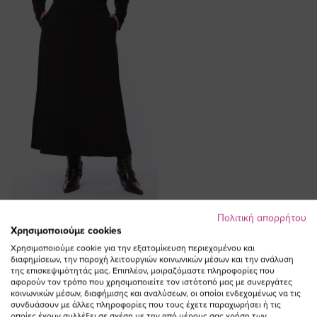
ΠΡΟΣΘΗΚΗ ΣΤΟ
Πολιτική απορρήτου
ΚΑΛΑΘΙ
Χρησιμοποιούμε cookies
Χρησιμοποιούμε cookie για την εξατομίκευση περιεχομένου και
Maxi φούστα soft με τσέπες σε
διαφημίσεων, την παροχή λειτουργιών κοινωνικών μέσων και την ανάλυση
μαύρο χρώμα
της επισκεψιμότητάς μας. Επιπλέον, μοιραζόμαστε πληροφορίες που
αφορούν τον τρόπο που χρησιμοποιείτε τον ιστότοπό μας με συνεργάτες
Ειδική
57,00 €
28,50 €
κοινωνικών μέσων, διαφήμισης και αναλύσεων, οι οποίοι ενδεχομένως να τις
Τιμή
(-50%)
συνδυάσουν με άλλες πληροφορίες που τους έχετε παραχωρήσει ή τις
οποίες έχουν συλλέξει σε σχέση με την από μέρους σας χρήση των