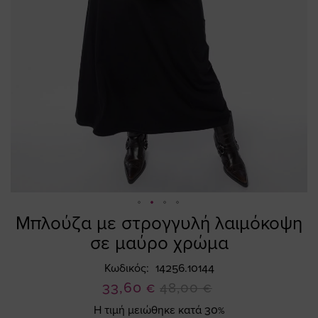
Μπλούζα με στρογγυλή λαιμόκοψη
Skip
to
σε μαύρο χρώμα
the
beginning
Κωδικός
14256.10144
of
Ειδική
33,60 €
48,00 €
the
Τιμή
Η τιμή μειώθηκε κατά 30%
images