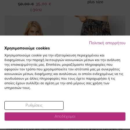
plus size
Ειδική
50,00 €
35,00 €
Τιμή
(-30%)
Πολιτική απορρήτου
Χρησιμοποιούμε cookies
Χρησιμοποιούμε cookie για την εξατομίκευση περιεχομένου και
διαφημίσεων, την παροχή λειτουργιών κοινωνικών μέσων και την ανάλυση
της επισκεψιμότητάς μας. Επιπλέον, μοιραζόμαστε πληροφορίες που
αφορούν τον τρόπο που χρησιμοποιείτε τον ιστότοπό μας με συνεργάτες
κοινωνικών μέσων, διαφήμισης και αναλύσεων, οι οποίοι ενδεχομένως να τις
συνδυάσουν με άλλες πληροφορίες που τους έχετε παραχωρήσει ή τις
οποίες έχουν συλλέξει σε σχέση με την από μέρους σας χρήση των
υπηρεσιών τους.
Ρυθμίσεις
ΠΡΟΣΘΗΚΗ ΣΤΟ
ΠΡΟΣΘΗΚΗ ΣΤΟ
Αποδέχομαι
ΚΑΛΑΘΙ
ΚΑΛΑΘΙ
Μπλούζα HI-LO με λεπτομέρεια
Παντελόνα φαρδιά εμπριμέ σε