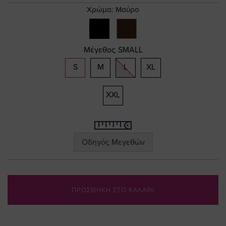
gallery
Χρώμα:
Μαύρο
Μέγεθος
SMALL
S
M
L
XL
XXL
Οδηγός Μεγεθών
ΠΡΟΣΘΗΚΗ ΣΤΟ ΚΑΛΑΘΙ