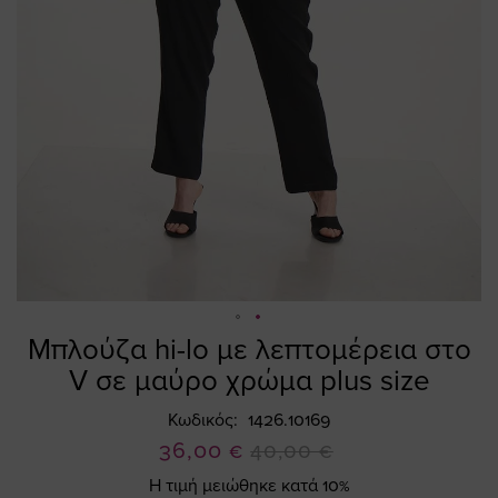
Μπλούζα hi-lo με λεπτομέρεια στο
Skip
to
V σε μαύρο χρώμα plus size
the
beginning
Κωδικός
1426.10169
of
Ειδική
36,00 €
40,00 €
the
Τιμή
Η τιμή μειώθηκε κατά 10%
images