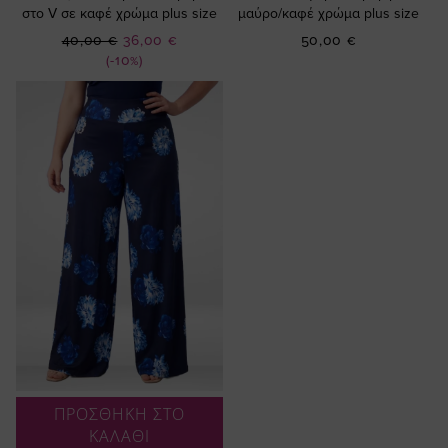
στο V σε καφέ χρώμα plus size
μαύρο/καφέ χρώμα plus size
Ειδική
40,00 €
36,00 €
50,00 €
Τιμή
(-10%)
ΠΡΟΣΘΗΚΗ ΣΤΟ
ΚΑΛΑΘΙ