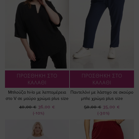
ΠΡΟΣΘΗΚΗ ΣΤΟ
ΠΡΟΣΘΗΚΗ ΣΤΟ
ΚΑΛΑΘΙ
ΚΑΛΑΘΙ
Μπλούζα hi-lo με λεπτομέρεια
Παντελόνi με λάστιχο σε σκούρο
στο V σε μαύρο χρώμα plus size
μπλε χρώμα plus size
Ειδική
Ειδική
40,00 €
36,00 €
50,00 €
35,00 €
Τιμή
Τιμή
(-10%)
(-30%)