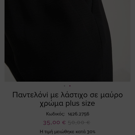
Παντελόνi με λάστιχο σε μαύρο
Skip
to
χρώμα plus size
the
beginning
Κωδικός
1426.2756
of
Ειδική
35,00 €
50,00 €
the
Τιμή
Η τιμή μειώθηκε κατά 30%
images