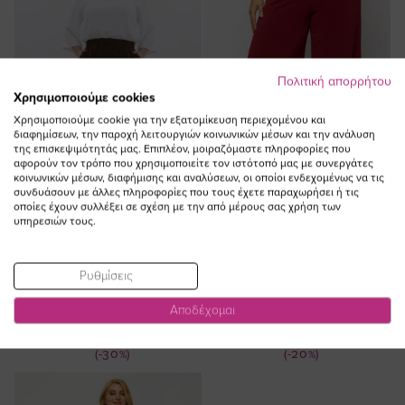
Πολιτική απορρήτου
Χρησιμοποιούμε cookies
Χρησιμοποιούμε cookie για την εξατομίκευση περιεχομένου και
διαφημίσεων, την παροχή λειτουργιών κοινωνικών μέσων και την ανάλυση
της επισκεψιμότητάς μας. Επιπλέον, μοιραζόμαστε πληροφορίες που
αφορούν τον τρόπο που χρησιμοποιείτε τον ιστότοπό μας με συνεργάτες
κοινωνικών μέσων, διαφήμισης και αναλύσεων, οι οποίοι ενδεχομένως να τις
συνδυάσουν με άλλες πληροφορίες που τους έχετε παραχωρήσει ή τις
οποίες έχουν συλλέξει σε σχέση με την από μέρους σας χρήση των
υπηρεσιών τους.
ΠΡΟΣΘΗΚΗ ΣΤΟ
ΠΡΟΣΘΗΚΗ ΣΤΟ
ΚΑΛΑΘΙ
ΚΑΛΑΘΙ
Ρυθμίσεις
Παντελόνι με λάστιχο σε καφέ
Light παντελόνα φαρδιά σε
Αποδέχομαι
χρώμα plus size
μπορντώ χρώμα plus size
Ειδική
Ειδική
50,00 €
35,00 €
49,90 €
39,90 €
Τιμή
Τιμή
(-30%)
(-20%)