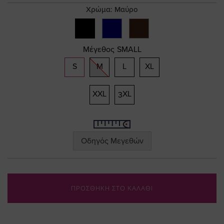
gallery
Χρώμα:
Μαύρο
Μέγεθος
SMALL
S
M
L
XL
XXL
3XL
Οδηγός Μεγεθών
ΠΡΟΣΘΗΚΗ ΣΤΟ ΚΑΛΑΘΙ