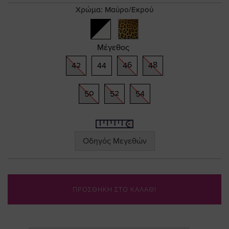
gallery
Χρώμα:
Μαύρο/Εκρού
Μέγεθος
42
44
46
48
50
52
54
Οδηγός Μεγεθών
ΠΡΟΣΘΗΚΗ ΣΤΟ ΚΑΛΑΘΙ