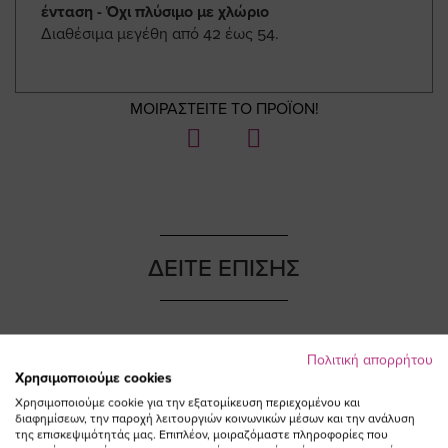
ένταση - Όχι πλύσιμο με χλώριο
Διαθέσιμα μεγέθη από 42 έως 54.
ΜΟΙΡΑΣΤΕΙΤΕ ΤΟ ΠΡΟΪΟΝ!
ΔΕΙΤΕ ΕΠΙΣΗΣ
Πολιτική απορρήτου
NEW IN
NEW IN
Χρησιμοποιούμε cookies
Χρησιμοποιούμε cookie για την εξατομίκευση περιεχομένου και
διαφημίσεων, την παροχή λειτουργιών κοινωνικών μέσων και την ανάλυση
της επισκεψιμότητάς μας. Επιπλέον, μοιραζόμαστε πληροφορίες που