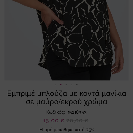
Εμπριμέ μπλούζα με κοντά μανίκια
Skip
to
σε μαύρο/εκρού χρώμα
the
beginning
Κωδικός
15218353
of
Ειδική
15,00 €
20,00 €
the
Τιμή
Η τιμή μειώθηκε κατά 25%
images