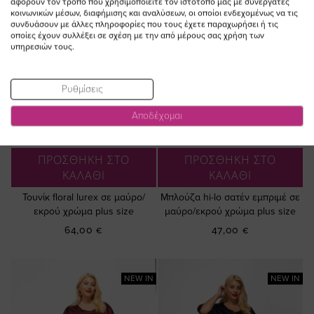
αφορούν τον τρόπο που χρησιμοποιείτε τον ιστότοπό μας με συνεργάτες
κοινωνικών μέσων, διαφήμισης και αναλύσεων, οι οποίοι ενδεχομένως να τις
συνδυάσουν με άλλες πληροφορίες που τους έχετε παραχωρήσει ή τις
οποίες έχουν συλλέξει σε σχέση με την από μέρους σας χρήση των
υπηρεσιών τους.
Ρυθμίσεις
Αποδέχομαι
ΠΡΟΣΘΗΚΗ ΣΤΟ
ΠΡΟΣΘΗΚΗ ΣΤΟ
ΚΑΛΑΘΙ
ΚΑΛΑΘΙ
Τουνίκ floral lurex σε μαύρο/
Μπλούζα hi-lo σατέν εμπριμέ σε
εκρού χρώμα plus size
μαύρο/εκρού χρώμα plus size
64,00 €
47,00 €
NEW IN
NEW IN