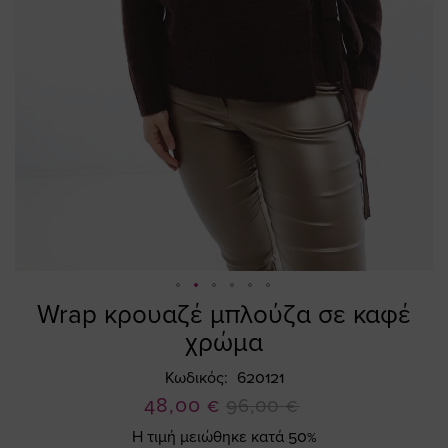
Wrap κρουαζέ μπλούζα σε καφέ
Skip
to
χρώμα
the
beginning
Κωδικός
620121
of
Ειδική
48,00 €
96,00 €
the
Τιμή
Η τιμή μειώθηκε κατά 50%
images