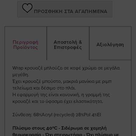
ΠΡΟΣΘΉΚΗ ΣΤΑ ΑΓΑΠΗΜΈΝΑ
Περιγραφή
Αποστολή &
Αξιολόγηση
Προϊόντος
Επιστροφές
Wrap κρουαζέ μπλούζα σε καφέ χρώμα σε μεγάλα
μεγέθη.
Έχει κρουαζέ μπούστο, μακριά μανίκια με ριμπ
τελείωμα και δέσιμο στο πλάι.
Η εφαρμογή της είναι κανονική, η γραμμή της
κρουαζέ και το ύφασμα έχει ελαστικότητα.
Σύνθεση: 68%Acryl (recycled) 28%Pol 4%El
Πλύσιμο στους 40ºC - Σιδέρωμα σε χαμηλή
θερμοκρασία - Όχι στεγνωτήριο - Όχι πλύσιμο με