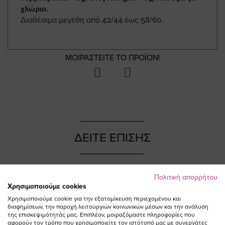
χλώριο.
Διαθέσιμα μεγέθη από 42/44 έως 58/60.
ΜΟΙΡΑΣΤΕΙΤΕ ΤΟ ΠΡΟΪΟΝ!
ΔΕΙΤΕ ΕΠΙΣΗΣ
Πολιτική απορρήτου
Χρησιμοποιούμε cookies
Χρησιμοποιούμε cookie για την εξατομίκευση περιεχομένου και
διαφημίσεων, την παροχή λειτουργιών κοινωνικών μέσων και την ανάλυση
της επισκεψιμότητάς μας. Επιπλέον, μοιραζόμαστε πληροφορίες που
αφορούν τον τρόπο που χρησιμοποιείτε τον ιστότοπό μας με συνεργάτες