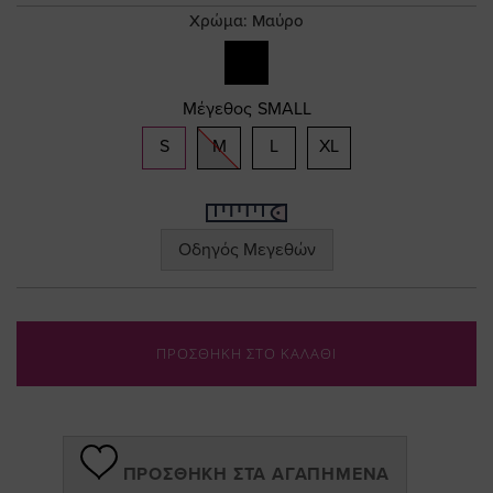
gallery
Χρώμα:
Μαύρο
Μέγεθος
SMALL
S
M
L
XL
Οδηγός Μεγεθών
ΠΡΟΣΘΗΚΗ ΣΤΟ ΚΑΛΑΘΙ
ΠΡΟΣΘΉΚΗ ΣΤΑ ΑΓΑΠΗΜΈΝΑ