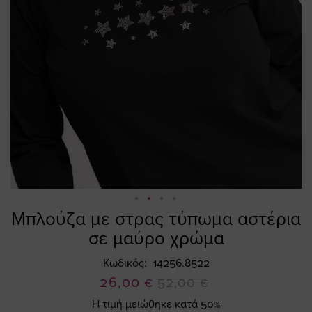
Μπλούζα με στρας τύπωμα αστέρια
Skip
to
σε μαύρο χρώμα
the
beginning
Κωδικός
14256.8522
of
Ειδική
26,00 €
52,00 €
the
Τιμή
Η τιμή μειώθηκε κατά 50%
images