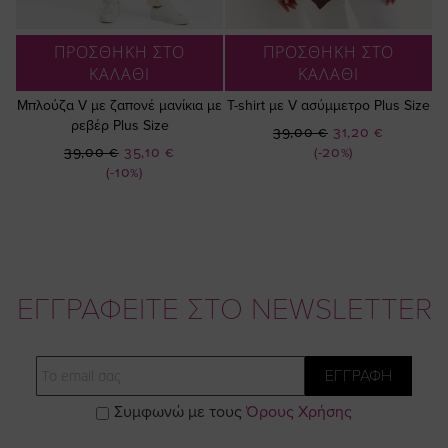
ΠΡΟΣΘΗΚΗ ΣΤΟ
ΠΡΟΣΘΗΚΗ ΣΤΟ
ΚΑΛΑΘΙ
ΚΑΛΑΘΙ
Μπλούζα V με ζαπονέ μανίκια με
T-shirt με V ασύμμετρο Plus Size
ρεβέρ Plus Size
Ειδική
39,00 €
31,20 €
Ειδική
Τιμή
39,00 €
35,10 €
(-20%)
Τιμή
(-10%)
ΕΓΓΡΑΦΕΙΤΕ ΣΤΟ NEWSLETTER
Email
ΕΓΓΡΑΦΗ
Συμφωνώ με τους
Όρους Χρήσης