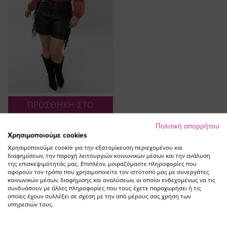
ΠΡΟΣΘΗΚΗ ΣΤΟ
ΚΑΛΑΘΙ
Πολιτική απορρήτου
Leather-like shorts με κρόσια σε
Χρησιμοποιούμε cookies
μαύρο χρώμα
Χρησιμοποιούμε cookie για την εξατομίκευση περιεχομένου και
Ειδική
81,00 €
24,30 €
διαφημίσεων, την παροχή λειτουργιών κοινωνικών μέσων και την ανάλυση
της επισκεψιμότητάς μας. Επιπλέον, μοιραζόμαστε πληροφορίες που
Τιμή
(-70%)
αφορούν τον τρόπο που χρησιμοποιείτε τον ιστότοπό μας με συνεργάτες
κοινωνικών μέσων, διαφήμισης και αναλύσεων, οι οποίοι ενδεχομένως να τις
συνδυάσουν με άλλες πληροφορίες που τους έχετε παραχωρήσει ή τις
οποίες έχουν συλλέξει σε σχέση με την από μέρους σας χρήση των
υπηρεσιών τους.