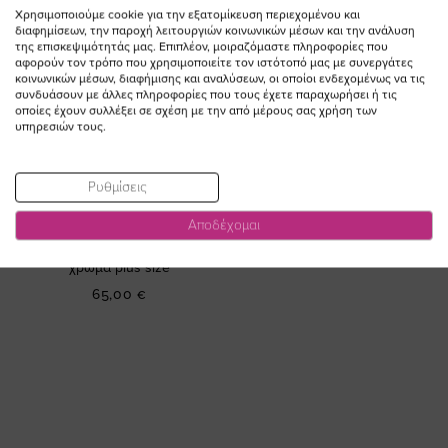
Χρησιμοποιούμε cookie για την εξατομίκευση περιεχομένου και
διαφημίσεων, την παροχή λειτουργιών κοινωνικών μέσων και την ανάλυση
της επισκεψιμότητάς μας. Επιπλέον, μοιραζόμαστε πληροφορίες που
αφορούν τον τρόπο που χρησιμοποιείτε τον ιστότοπό μας με συνεργάτες
κοινωνικών μέσων, διαφήμισης και αναλύσεων, οι οποίοι ενδεχομένως να τις
συνδυάσουν με άλλες πληροφορίες που τους έχετε παραχωρήσει ή τις
οποίες έχουν συλλέξει σε σχέση με την από μέρους σας χρήση των
υπηρεσιών τους.
ΠΡΟΣΘΗΚΗ ΣΤΟ
Ρυθμίσεις
ΚΑΛΑΘΙ
Αποδέχομαι
Παντελόνι jean wide leg με
νερβίρ σε dark blue denim
χρώμα plus size
65,00 €