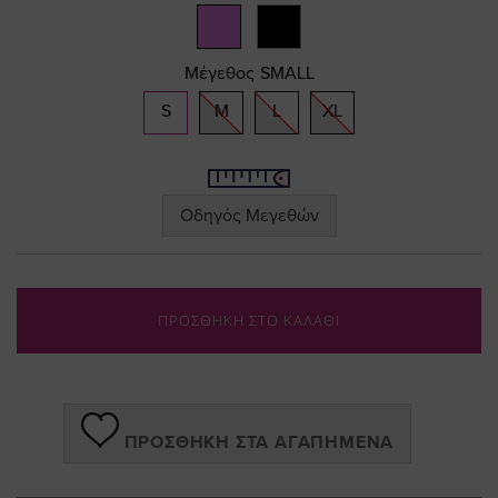
gallery
Μέγεθος
SMALL
S
M
L
XL
Οδηγός Μεγεθών
ΠΡΟΣΘΗΚΗ ΣΤΟ ΚΑΛΑΘΙ
ΠΡΟΣΘΉΚΗ ΣΤΑ ΑΓΑΠΗΜΈΝΑ