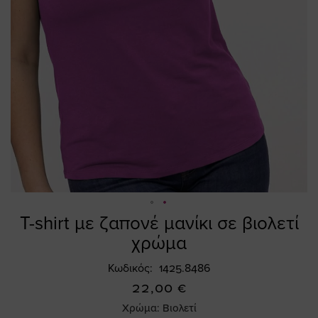
T-shirt με ζαπονέ μανίκι σε βιολετί
Skip
to
χρώμα
the
beginning
Κωδικός
1425.8486
of
22,00 €
the
Χρώμα:
Βιολετί
images