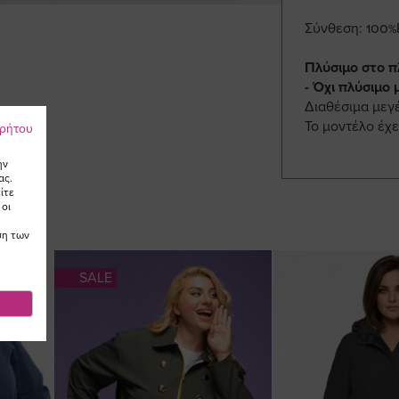
Σύνθεση: 100%
Πλύσιμο στο π
- Όχι πλύσιμο 
Διαθέσιμα μεγ
Το μοντέλο έχε
ρρήτου
ην
ας.
ίτε
 οι
ση των
SALE