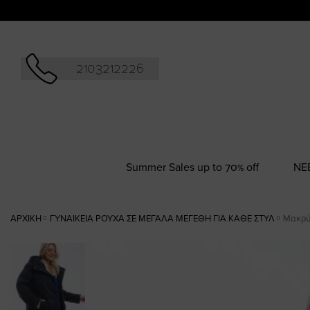
Αναζήτησ
2103212226
Summer Sales up to 70% off
NΕ
ΑΡΧΙΚΉ
ΓΥΝΑΙΚΕΊΑ ΡΟΎΧΑ ΣΕ ΜΕΓΆΛΑ ΜΕΓΈΘΗ ΓΙΑ ΚΆΘΕ ΣΤΥΛ
Μακρύ
Skip
to
the
end
of