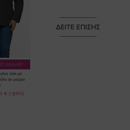
ΔΕΙΤΕ ΕΠΙΣΗΣ
Ο ΚΑΛΑΘΙ
lus size με
ύλα σε μαύρο
α
ή
0 €
(-30%)