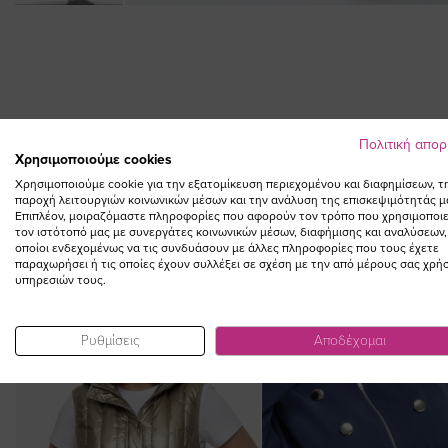
Skip
to
the
beginning
of
the
Πολιτική απο
images
Χρησιμοποιούμε cookies
gallery
Χρησιμοποιούμε cookie για την εξατομίκευση περιεχομένου και διαφημίσεων, τ
παροχή λειτουργιών κοινωνικών μέσων και την ανάλυση της επισκεψιμότητάς μ
Επιπλέον, μοιραζόμαστε πληροφορίες που αφορούν τον τρόπο που χρησιμοποιε
τον ιστότοπό μας με συνεργάτες κοινωνικών μέσων, διαφήμισης και αναλύσεων,
οποίοι ενδεχομένως να τις συνδυάσουν με άλλες πληροφορίες που τους έχετε
παραχωρήσει ή τις οποίες έχουν συλλέξει σε σχέση με την από μέρους σας χρή
υπηρεσιών τους.
SALE
Ρυθμίσεις
Αποδέχομαι