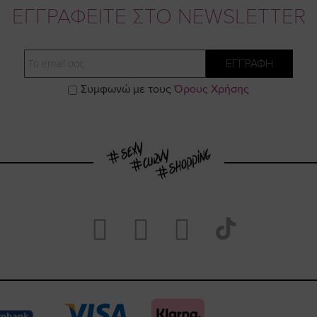
ΕΓΓΡΑΦΕΙΤΕ ΣΤΟ NEWSLETTER
Email
ΕΓΓΡΑΦΗ
Συμφωνώ με τους
Όρους Χρήσης
Visit
Visit
Visit
Visit
https://www.fac
https://www.
https://w
our
page
page
feature=
TikTok