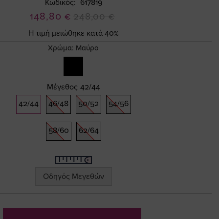
Κωδικός
617819
Ειδική
148,80 €
248,00 €
Τιμή
Η τιμή μειώθηκε κατά 40%
Χρώμα:
Μαύρο
Μέγεθος
42/44
42/44
46/48
50/52
54/56
58/60
62/64
Οδηγός Μεγεθών