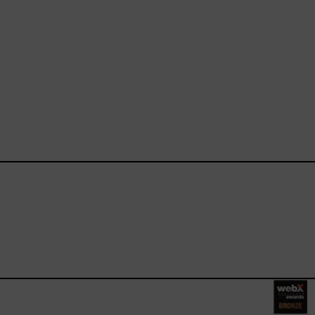
ebook.com/happysizes/
instagram.com/happysizes
ww.youtube.com/user/Hap
mhee