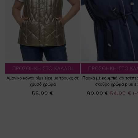
ΠΡΟΣΘΗΚΗ ΣΤΟ ΚΑΛΑΘΙ
ΠΡΟΣΘΗΚΗ ΣΤΟ ΚΑ
Αμάνικο κοντό plus size με τρουκς σε
Παρκά με κουμπιά και τσέπε
χρυσό χρώμα
σκούρο χρώμα plus si
Ειδική
55,00 €
90,00 €
54,00 €
(
Τιμή