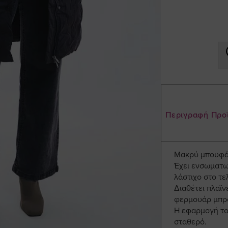
Περιγραφή Προ
Μακρύ μπουφάν
Έχει ενσωματω
λάστιχο στο τε
Διαθέτει πλαϊν
φερμουάρ μπρ
Η εφαρμογή του
σταθερό.