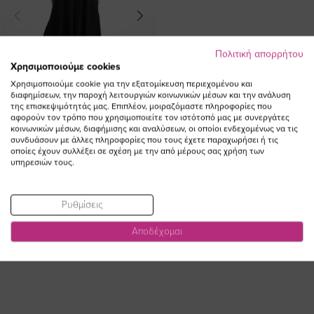
Πολιτική απορρήτου
Χρησιμοποιούμε cookies
Χρησιμοποιούμε cookie για την εξατομίκευση περιεχομένου και
διαφημίσεων, την παροχή λειτουργιών κοινωνικών μέσων και την ανάλυση
της επισκεψιμότητάς μας. Επιπλέον, μοιραζόμαστε πληροφορίες που
αφορούν τον τρόπο που χρησιμοποιείτε τον ιστότοπό μας με συνεργάτες
κοινωνικών μέσων, διαφήμισης και αναλύσεων, οι οποίοι ενδεχομένως να τις
συνδυάσουν με άλλες πληροφορίες που τους έχετε παραχωρήσει ή τις
οποίες έχουν συλλέξει σε σχέση με την από μέρους σας χρήση των
Φόρμα ολόσωμη με V και τσέπες
υπηρεσιών τους.
σε μαύρο χρώμα plus size
Ειδική
90,00 €
63,00 €
Τιμή
Ρυθμίσεις
(-30%)
Αποδέχομαι