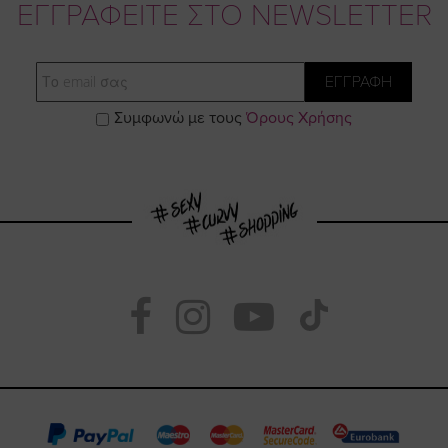
ΕΓΓΡΑΦΕΙΤΕ ΣΤΟ NEWSLETTER
Email
ΕΓΓΡΑΦΗ
Συμφωνώ με τους
Όρους Χρήσης
Visit
Visit
Visit
Visit
https://www.fac
https://www.
https://w
our
page
page
feature=
TikTok