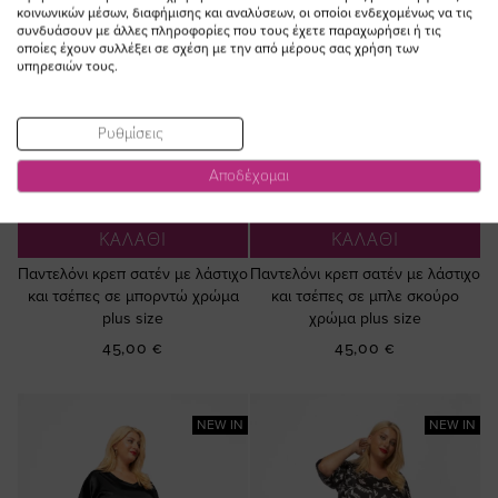
κοινωνικών μέσων, διαφήμισης και αναλύσεων, οι οποίοι ενδεχομένως να τις
συνδυάσουν με άλλες πληροφορίες που τους έχετε παραχωρήσει ή τις
οποίες έχουν συλλέξει σε σχέση με την από μέρους σας χρήση των
υπηρεσιών τους.
Ρυθμίσεις
Αποδέχομαι
ΠΡΟΣΘΗΚΗ ΣΤΟ
ΠΡΟΣΘΗΚΗ ΣΤΟ
ΚΑΛΑΘΙ
ΚΑΛΑΘΙ
Παντελόνι κρεπ σατέν με λάστιχο
Παντελόνι κρεπ σατέν με λάστιχο
και τσέπες σε μπορντώ χρώμα
και τσέπες σε μπλε σκούρο
plus size
χρώμα plus size
45,00 €
45,00 €
NEW IN
NEW IN