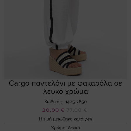
Cargo παντελόνι με φακαρόλα σε
Skip
to
λευκό χρώμα
the
beginning
Κωδικός
1425.2650
of
Ειδική
20,00 €
77,00 €
the
Τιμή
Η τιμή μειώθηκε κατά 74%
images
gallery
Χρώμα:
Λευκό