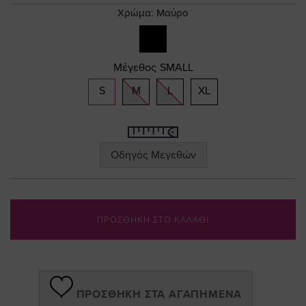
gallery
Χρώμα:
Μαύρο
Μέγεθος
SMALL
S
M
L
XL
Οδηγός Μεγεθών
ΠΡΟΣΘΗΚΗ ΣΤΟ ΚΑΛΑΘΙ
ΠΡΟΣΘΉΚΗ ΣΤΑ ΑΓΑΠΗΜΈΝΑ