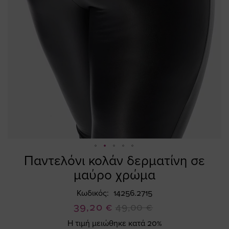
Παντελόνι κολάν δερματίνη σε
Skip
to
μαύρο χρώμα
the
beginning
Κωδικός
14256.2715
of
Ειδική
39,20 €
49,00 €
the
Τιμή
Η τιμή μειώθηκε κατά 20%
images