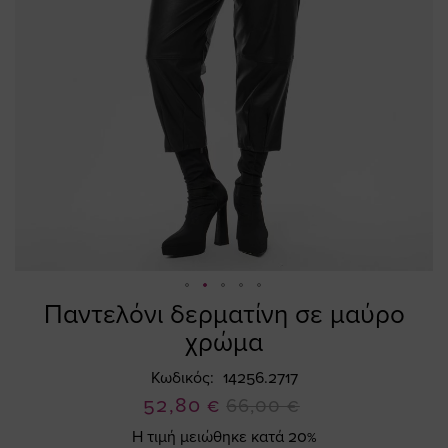
Παντελόνι δερματίνη σε μαύρο
Skip
to
χρώμα
the
beginning
Κωδικός
14256.2717
of
Ειδική
52,80 €
66,00 €
the
Τιμή
Η τιμή μειώθηκε κατά 20%
images