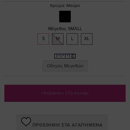
gallery
Χρώμα:
Μαύρο
Μέγεθος
SMALL
S
M
L
XL
Οδηγός Μεγεθών
ΠΡΟΣΘΗΚΗ ΣΤΟ ΚΑΛΑΘΙ
ΠΡΟΣΘΉΚΗ ΣΤΑ ΑΓΑΠΗΜΈΝΑ