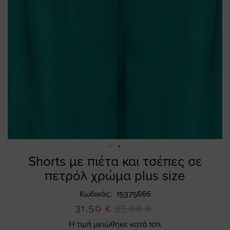
Shorts με πιέτα και τσέπες σε
Skip
to
πετρόλ χρώμα plus size
the
beginning
Κωδικός
15375666
of
Ειδική
31,50 €
35,00 €
the
Τιμή
Η τιμή μειώθηκε κατά 10%
images