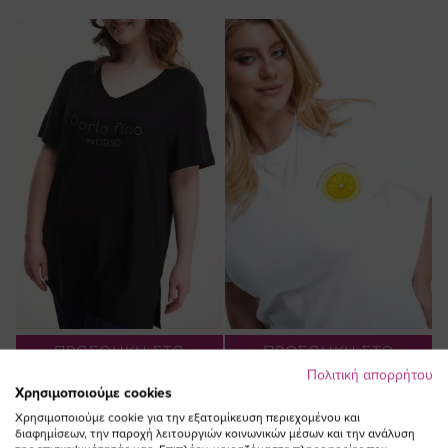
ΠΡΟΣΘΗΚΗ ΣΤΟ
ΠΡΟΣΘΗΚΗ ΣΤΟ
ΚΑΛΑΘΙ
ΚΑΛΑΘΙ
Πολιτική απορρήτου
Χρησιμοποιούμε cookies
Μπλούζα με τύπωμα στρας
T-shirt με τύπωμα orange σε
Χρησιμοποιούμε cookie για την εξατομίκευση περιεχομένου και
"Porto fino" σε μαύρο χρώμα
λευκό χρώμα plus size
διαφημίσεων, την παροχή λειτουργιών κοινωνικών μέσων και την ανάλυση
plus size