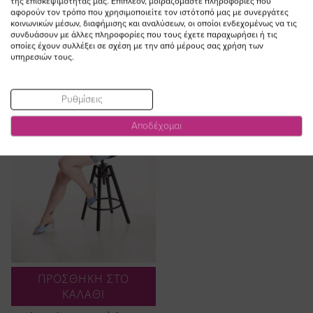
Ειδική
της επισκεψιμότητάς μας. Επιπλέον, μοιραζόμαστε πληροφορίες που
27,00 €
20,00 €
αφορούν τον τρόπο που χρησιμοποιείτε τον ιστότοπό μας με συνεργάτες
Ειδική
Τιμή
36,90 €
29,50 €
κοινωνικών μέσων, διαφήμισης και αναλύσεων, οι οποίοι ενδεχομένως να τις
Τιμή
(-20%)
(-26%)
συνδυάσουν με άλλες πληροφορίες που τους έχετε παραχωρήσει ή τις
οποίες έχουν συλλέξει σε σχέση με την από μέρους σας χρήση των
υπηρεσιών τους.
Ρυθμίσεις
Αποδέχομαι
ΠΡΟΣΘΗΚΗ ΣΤΟ
ΚΑΛΑΘΙ