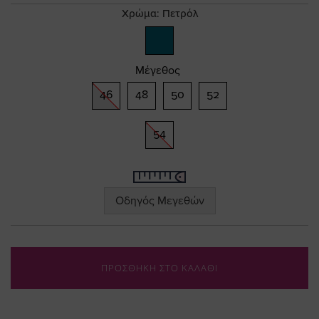
gallery
Χρώμα:
Πετρόλ
Μέγεθος
46
48
50
52
54
Οδηγός Μεγεθών
ΠΡΟΣΘΗΚΗ ΣΤΟ ΚΑΛΑΘΙ