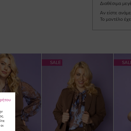
Διαθέσιμα μεγ
Αν είστε ανάμ
Το μοντέλο έχε
SALE
SAL
ρρήτου
ην
ας.
ίτε
 οι