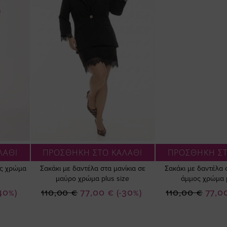
ΛΑΘΙ
ΠΡΟΣΘΗΚΗ ΣΤΟ ΚΑΛΑΘΙ
ΠΡΟΣΘΗΚΗ ΣΤ
ος χρώμα
Σακάκι με δαντέλα στα μανίκια σε
Σακάκι με δαντέλα 
μαύρο χρώμα plus size
άμμος χρώμα p
Ειδική
Ειδική
-40%)
110,00 €
77,00 €
(-30%)
110,00 €
77,0
Τιμή
Τιμή