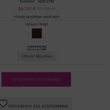
Κωδικός
1426.2714
Ειδική
34,20 €
57,00 €
Τιμή
Η τιμή μειώθηκε κατά 40%
Χρώμα:
Καφέ
Οδηγός Μεγεθών
ΠΡΟΣΘΗΚΗ ΣΤΟ ΚΑΛΑΘΙ
ΠΡΟΣΘΉΚΗ ΣΤΑ ΑΓΑΠΗΜΈΝΑ