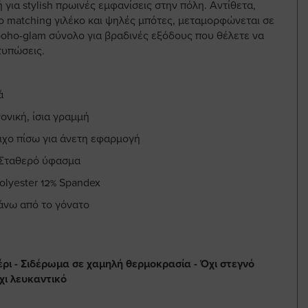
ή για stylish πρωινές εμφανίσεις στην πόλη. Αντίθετα,
ο matching γιλέκο και ψηλές μπότες, μεταμορφώνεται σε
boho-glam σύνολο για βραδινές εξόδους που θέλετε να
τυπώσεις.
ά
ονική, ίσια γραμμή
ιχο πίσω για άνετη εφαρμογή
 Σταθερό ύφασμα
olyester 12% Spandex
πάνω από το γόνατο
έρι - Σιδέρωμα σε χαμηλή θερμοκρασία - Όχι στεγνό
χι λευκαντικό