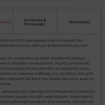
Αποστολή &
ϊόντος
Αξιολόγηση
Επιστροφές
αντέλα σε ζεστό καφέ χρώμα, είναι ένα κομμάτι που
πρακτικότητα ενός σορτς με τη θηλυκότητα μιας mini
αμμή του, ενισχυμένη με ειδικό ανορθωτικό ύφασμα,
νικά τις καμπύλες προσφέροντας στήριξη και σμίλευση
 Η εντυπωσιακή διάτρητη δαντέλα στο μπροστινό μέρος
μαντική και σοφιστικέ αισθητική, ενώ το λάστιχο στη μέση
λεια εφαρμογή και άνεση που διαρκεί όλη μέρα, χωρίς να
κίνηση.
υ υφάσματος και η προσοχή στη λεπτομέρεια το καθιστούν
ά ευέλικτο κομμάτι για κάθε γκαρνταρόμπα. Συνδυασμένο
πριμέ μπλε/καφέ πουκάμισο ή/και μπλούζα, αποτελεί την