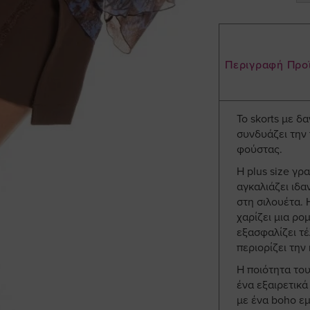
Περιγραφή Προ
Το skorts με δ
συνδυάζει την 
φούστας.
Η plus size γρ
αγκαλιάζει ιδα
στη σιλουέτα.
χαρίζει μια ρο
εξασφαλίζει τέ
περιορίζει την 
Η ποιότητα το
ένα εξαιρετικ
με ένα boho εμ