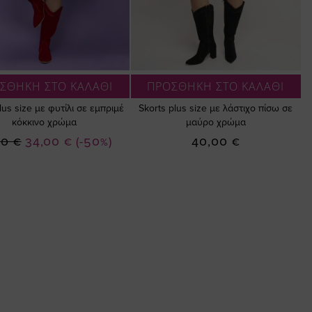
ΣΘΗΚΗ ΣΤΟ ΚΑΛΑΘΙ
ΠΡΟΣΘΗΚΗ ΣΤΟ ΚΑΛΑΘΙ
lus size με φυτίλι σε εμπριμέ
Skorts plus size με λάστιχο πίσω σε
κόκκινο χρώμα
μαύρο χρώμα
Ειδική
00 €
34,00 €
(-50%)
40,00 €
Τιμή