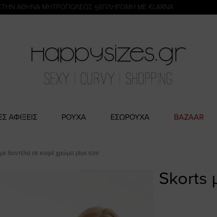
η
ΣΤΗΝ ΑΘΗΝΑ ΜΗΤΡΟΠΟΛΕΩΣ 56
ΠΛΗΡΩΜΗ ΜΕ KLARNA
ΕΣ ΑΦΙΞΕΙΣ
ΡΟΥΧΑ
ΕΣΩΡΟΥΧΑ
BAZAAR
 με δαντέλα σε καφέ χρώμα plus size
Skorts