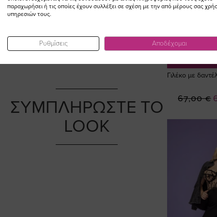
παραχωρήσει ή τις οποίες έχουν συλλέξει σε σχέση με την από μέρους σας χρή
υπηρεσιών τους.
Ρυθμίσεις
Αποδέχομαι
ΠΡΟΣΘΗΚ
Γιλέκο με δαντέ
Ε
67,00 €
ΣΥΜΠΛΗΡΩΣΤΕ ΤΟ
Τ
LOOK