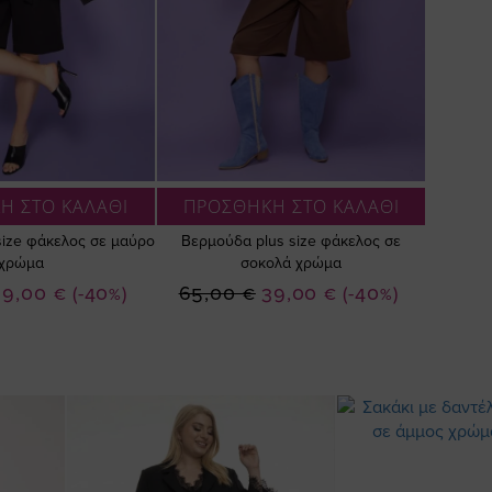
Η ΣΤΟ ΚΑΛΑΘΙ
ΠΡΟΣΘΗΚΗ ΣΤΟ ΚΑΛΑΘΙ
size φάκελος σε μαύρο
Βερμούδα plus size φάκελος σε
χρώμα
σοκολά χρώμα
ιδική
Ειδική
39,00 €
(-40%)
65,00 €
39,00 €
(-40%)
ιμή
Τιμή