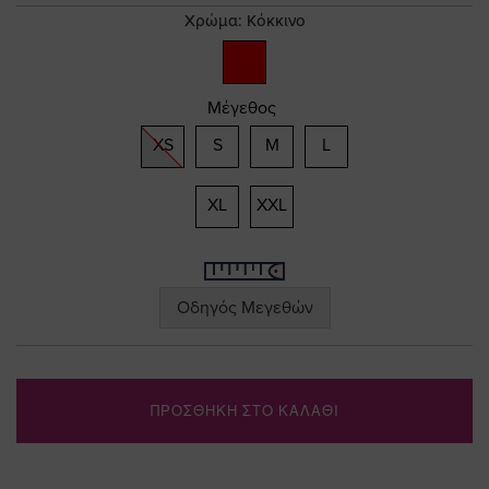
gallery
Χρώμα:
Κόκκινο
Μέγεθος
XS
S
M
L
XL
XXL
Οδηγός Μεγεθών
ΠΡΟΣΘΗΚΗ ΣΤΟ ΚΑΛΑΘΙ