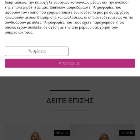
διαφημίσεων, την παροχή λειτουργιών κοινωνικών μέσων και την ανάλυση
ΠΡΟΣΘΗΚΗ ΣΤΟ
ΠΡΟΣΘΗΚΗ ΣΤΟ
της επισκεψιμότητάς μας. Επιπλέον, μοιραζόμαστε πληροφορίες που
ΚΑΛΑΘΙ
ΚΑΛΑΘΙ
αφορούν τον τρόπο που χρησιμοποιείτε τον ιστότοπό μας με συνεργάτες
κοινωνικών μέσων, διαφήμισης και αναλύσεων, οι οποίοι ενδεχομένως να τις
Skorts με λευκό φυτίλι σε μαύρο
Μυτερή μπότα cowboy με
συνδυάσουν με άλλες πληροφορίες που τους έχετε παραχωρήσει ή τις
οποίες έχουν συλλέξει σε σχέση με την από μέρους σας χρήση των
χρώμα
τακούνι σε κόκκινο χρώμα
υπηρεσιών τους.
Ειδική
Ειδική
56,00 €
33,60 €
173,00 €
138,40 €
Τιμή
Τιμή
(-40%)
(-20%)
Ρυθμίσεις
Αποδέχομαι
ΔΕΙΤΕ ΕΠΙΣΗΣ
NEW IN
NEW IN