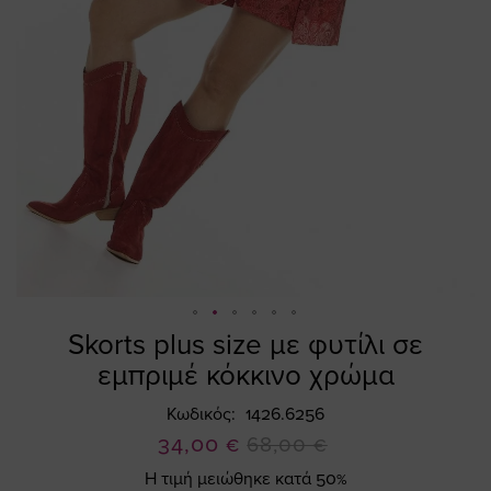
Skorts plus size με φυτίλι σε
Skip
to
εμπριμέ κόκκινο χρώμα
the
beginning
Κωδικός
1426.6256
of
Ειδική
34,00 €
68,00 €
the
Τιμή
Η τιμή μειώθηκε κατά 50%
images