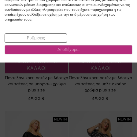
κοινωνικών μέσων, διαφήμισης και αναλύσεων, οι οποίοι ενδεχομένως να τις
συνδυάσουν με άλλες πληροφορίες που τους έχετε παραχωρήσει ή τις
οποίες έχουν συλλέξει σε σχέση με την από μέρους σας χρήση των
υπηρεσιών τους.
Ρυθμίσεις
Αποδέχομαι
ΠΡΟΣΘΗΚΗ ΣΤΟ
ΠΡΟΣΘΗΚΗ ΣΤΟ
ΚΑΛΑΘΙ
ΚΑΛΑΘΙ
Παντελόνι κρεπ σατέν με λάστιχο
Παντελόνι κρεπ σατέν με λάστιχο
και τσέπες σε μπορντώ χρώμα
και τσέπες σε μπλε σκούρο
plus size
χρώμα plus size
45,00 €
45,00 €
NEW IN
NEW IN