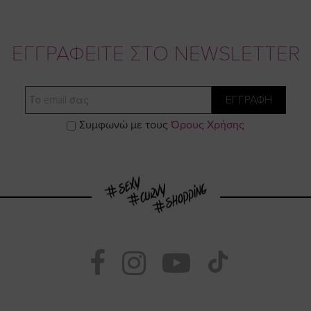
ΕΓΓΡΑΦΕΙΤΕ ΣΤΟ NEWSLETTER
Email
ΕΓΓΡΑΦΗ
Συμφωνώ με τους
Όρους Χρήσης
Visit
Visit
Visit
Visit
https://www.fac
https://www.
https://w
our