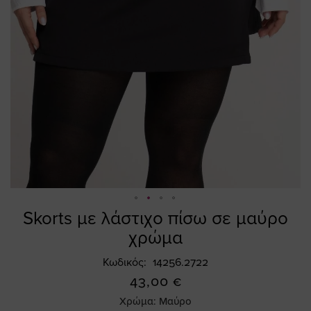
Skorts με λάστιχο πίσω σε μαύρο
Skip
to
χρώμα
the
beginning
Κωδικός
14256.2722
of
43,00 €
the
Χρώμα:
Μαύρο
images