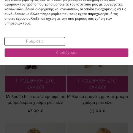
αφορούν τον τρόπο που χρησιμοποιείτε τον ιστότοπό μας με συνεργάτες
κοινωνικών μέσων, διαφήμισης και αναλύσεων, οι οποίοι ενδεχομένως να τις
συνδυάσουν με άλλες πληροφορίες που τους έχετε παραχωρήσει ή τις
οποίες έχουν συλλέξει σε σχέση με την από μέρους σας χρήση των
υπηρεσιών τους.
Ρυθμίσεις
Αποδέχομαι
ΠΡΟΣΘΗΚΗ ΣΤΟ
ΠΡΟΣΘΗΚΗ ΣΤΟ
ΚΑΛΑΘΙ
ΚΑΛΑΘΙ
Μπλούζα hi-lo σατέν εμπριμέ σε
Μπλόυζα αμάνικη με V σε μαύρο
μαύρο/εκρού χρώμα plus size
χρώμα plus size
47,00 €
33,00 €