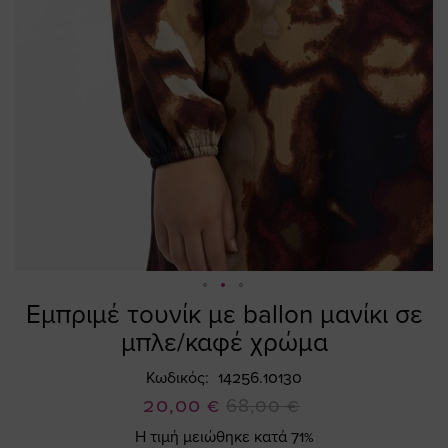
Εμπριμέ τουνίκ με ballon μανίκι σε
Skip
to
μπλε/καφέ χρώμα
the
beginning
Κωδικός
14256.10130
of
Ειδική
20,00 €
68,00 €
the
Τιμή
Η τιμή μειώθηκε κατά 71%
images