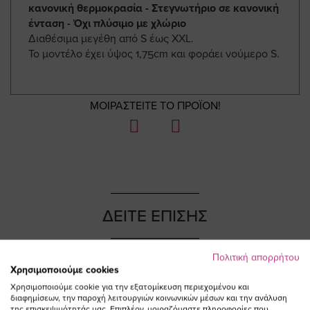
κανονική θερμοκρασία - Στεγνωτήριο σε κανονική
ένταση - Όχι πλύσιμο με χλώριο
Διαθέσιμα μεγέθη από S έως ΧΧL.
Το μοντέλο έχει ύψος 1,75cm και φοράει νούμερο S.
ΜΟΙΡΑΣΤΕΙΤΕ ΤΟ ΠΡΟΪΟΝ!
ΔΕΙΤΕ ΕΠΙΣΗΣ
Πολιτική απορρήτου
Χρησιμοποιούμε cookies
Χρησιμοποιούμε cookie για την εξατομίκευση περιεχομένου και
NEW IN
διαφημίσεων, την παροχή λειτουργιών κοινωνικών μέσων και την ανάλυση
της επισκεψιμότητάς μας. Επιπλέον, μοιραζόμαστε πληροφορίες που