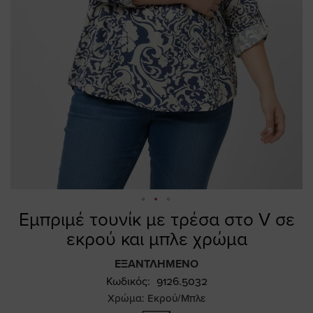
Εμπριμέ τουνίκ με τρέσα στο V σε
Skip
to
εκρού και μπλε χρώμα
the
beginning
ΕΞΑΝΤΛΗΜΈΝΟ
of
Κωδικός
9126.5032
the
Χρώμα:
Εκρού/Μπλε
images