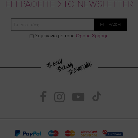
ΕΓΓΡΑΦΕΙΤΕ ΣΤΟ NEWSLETTER
Email
ΕΓΓΡΑΦΗ
Συμφωνώ με τους
Όρους Χρήσης
Visit
Visit
Visit
Visit
https://www.fac
https://www.
https://w
our
page
page
feature=
TikTok