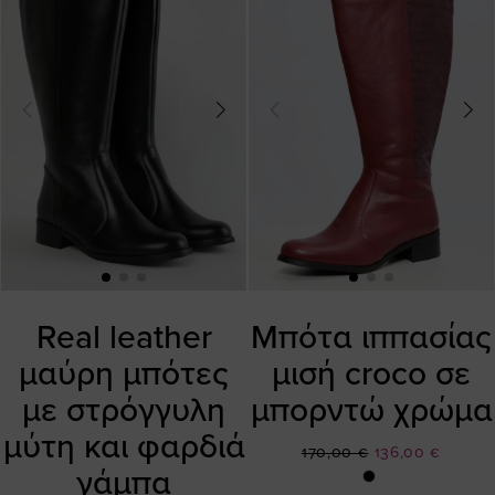
Real leather
Μπότα ιππασίας
μαύρη μπότες
μισή croco σε
με στρόγγυλη
μπορντώ χρώμα
μύτη και φαρδιά
Ειδική
170,00 €
136,00 €
γάμπα
Τιμή