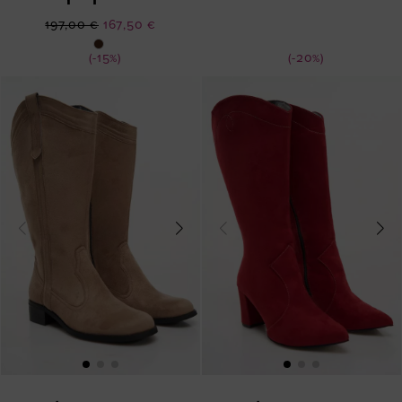
Ειδική
197,00 €
167,50 €
Τιμή
(-15%)
(-20%)