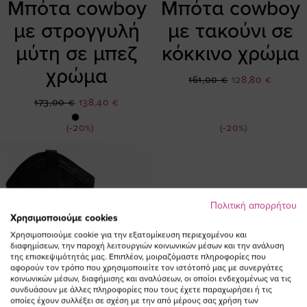
Μπότα cowboy
Μπότα cowboy
με στρογγυλή
με τακούνι σε
μύτη σε μπεζ
κόκκινο χρώμα
χρώμα
Ειδική
161,00 €
128,80 €
Τιμή
Ειδική
173,00 €
138,40 €
Τιμή
(-20%)
(-20%)
Πολιτική απορρήτου
Χρησιμοποιούμε cookies
Χρησιμοποιούμε cookie για την εξατομίκευση περιεχομένου και
διαφημίσεων, την παροχή λειτουργιών κοινωνικών μέσων και την ανάλυση
της επισκεψιμότητάς μας. Επιπλέον, μοιραζόμαστε πληροφορίες που
αφορούν τον τρόπο που χρησιμοποιείτε τον ιστότοπό μας με συνεργάτες
κοινωνικών μέσων, διαφήμισης και αναλύσεων, οι οποίοι ενδεχομένως να τις
συνδυάσουν με άλλες πληροφορίες που τους έχετε παραχωρήσει ή τις
οποίες έχουν συλλέξει σε σχέση με την από μέρους σας χρήση των