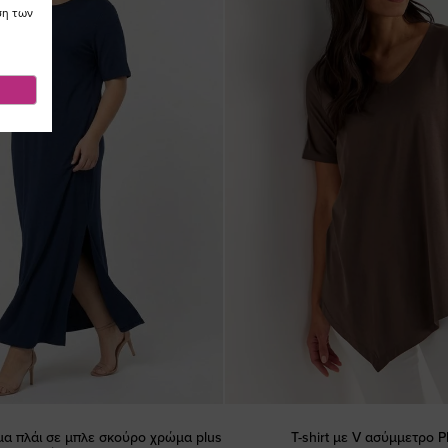
ση των
μα πλάι σε μπλε σκούρο χρώμα plus
T-shirt με V ασύμμετρο P