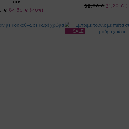
size
Ειδική
39,00 €
31,20 €
(
Ειδική
0 €
64,80 €
(-10%)
Τιμή
Τιμή
SALE