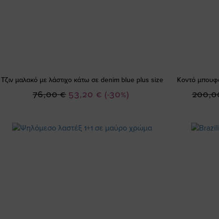
Τζιν μαλακό με λάστιχο κάτω σε denim blue plus size
Κοντό μπουφ
Ειδική
76,00 €
53,20 €
(-30%)
200,0
Τιμή