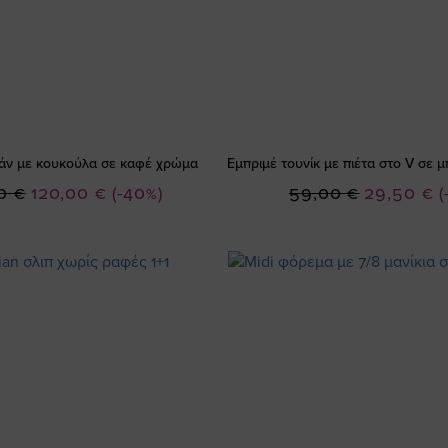
άν με κουκούλα σε καφέ χρώμα
Εμπριμέ τουνίκ με πιέτα στο V σε
Ειδική
Ειδική
0 €
120,00 €
(-40%)
59,00 €
29,50 €
(
Τιμή
Τιμή