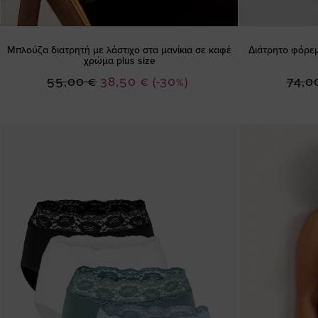
Μπλούζα διατρητή με λάστιχο στα μανίκια σε καφέ
Διάτρητο φόρεμ
χρώμα plus size
Ειδική
55,00 €
38,50 €
(-30%)
74,0
Τιμή