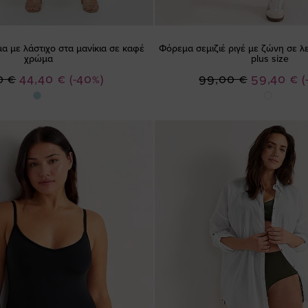
α με λάστιχο στα μανίκια σε καφέ
Φόρεμα σεμιζιέ ριγέ με ζώνη σε 
χρώμα
plus size
Ειδική
Ειδική
0 €
44,40 €
(-40%)
99,00 €
59,40 €
(
Τιμή
Τιμή