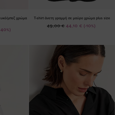
λευκό/μπεζ χρώμα
T-shirt άνετη γραμμή σε μαύρο χρώμα plus size
Ειδική
49,00 €
44,10 €
(-10%)
-40%)
Τιμή