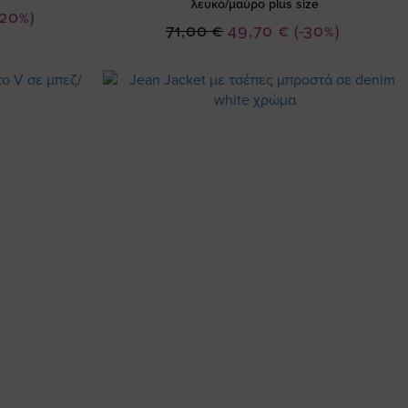
λευκό/μαύρο plus size
-20%)
Ειδική
71,00 €
49,70 €
(-30%)
Τιμή