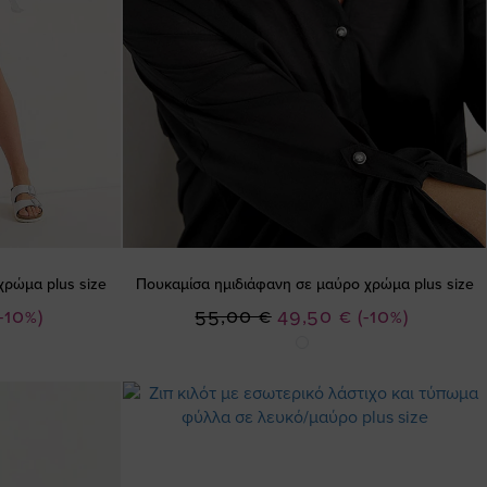
χρώμα plus size
Πουκαμίσα ημιδιάφανη σε μαύρο χρώμα plus size
Ειδική
(-10%)
55,00 €
49,50 €
(-10%)
Τιμή