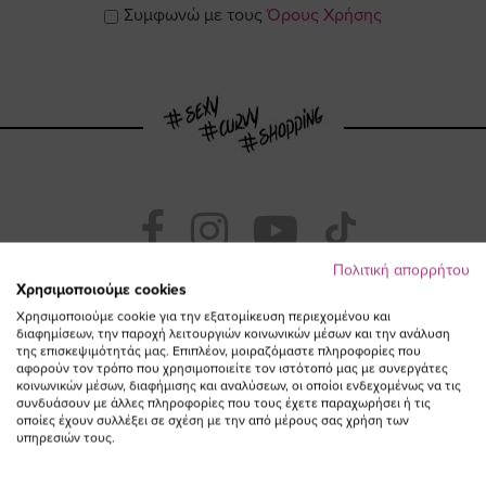
Συμφωνώ με τους
Όρους Χρήσης
Visit
Visit
Visit
Visit
Πολιτική απορρήτου
https://www.fac
https://www.
https://w
our
Χρησιμοποιούμε cookies
Χρησιμοποιούμε cookie για την εξατομίκευση περιεχομένου και
διαφημίσεων, την παροχή λειτουργιών κοινωνικών μέσων και την ανάλυση
page
page
feature=
TikTok
της επισκεψιμότητάς μας. Επιπλέον, μοιραζόμαστε πληροφορίες που
αφορούν τον τρόπο που χρησιμοποιείτε τον ιστότοπό μας με συνεργάτες
κοινωνικών μέσων, διαφήμισης και αναλύσεων, οι οποίοι ενδεχομένως να τις
page
page
συνδυάσουν με άλλες πληροφορίες που τους έχετε παραχωρήσει ή τις
οποίες έχουν συλλέξει σε σχέση με την από μέρους σας χρήση των
υπηρεσιών τους.