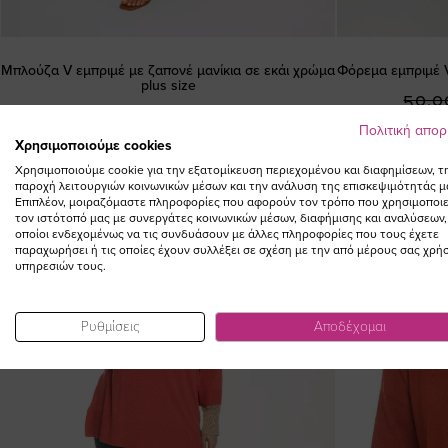
Μπλούζα V εμπριμέ με ζαπονέ μανίκια σε εκάι χρώμα
Φόρεμα εμπριμέ V
plus size
50,0
Ειδική
42,00 €
29,40 €
(-30%)
Πολιτική απο
Τιμή
Χρησιμοποιούμε cookies
Χρησιμοποιούμε cookie για την εξατομίκευση περιεχομένου και διαφημίσεων, τ
παροχή λειτουργιών κοινωνικών μέσων και την ανάλυση της επισκεψιμότητάς μ
Επιπλέον, μοιραζόμαστε πληροφορίες που αφορούν τον τρόπο που χρησιμοποιε
τον ιστότοπό μας με συνεργάτες κοινωνικών μέσων, διαφήμισης και αναλύσεων,
οποίοι ενδεχομένως να τις συνδυάσουν με άλλες πληροφορίες που τους έχετε
παραχωρήσει ή τις οποίες έχουν συλλέξει σε σχέση με την από μέρους σας χρή
υπηρεσιών τους.
Ρυθμίσεις
Αποδέχομαι