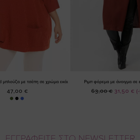
d μπλούζα με τσέπη σε χρώμα εκάι
Ριμπ φόρεμα με άνοιγμα σε 
Ειδική
47,00 €
63,00 €
31,50 €
(
Τιμή
ΕΓΓΡΑΦΕΙΤΕ ΣΤΟ NEWSLETTER