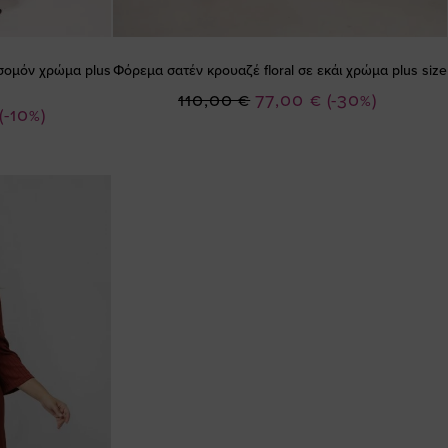
σομόν χρώμα plus
Φόρεμα σατέν κρουαζέ floral σε εκάι χρώμα plus size
Ειδική
110,00 €
77,00 €
(-30%)
(-10%)
Τιμή