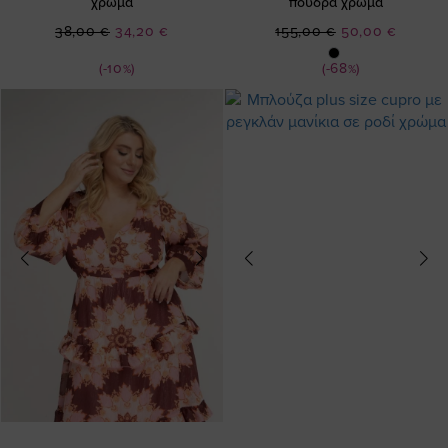
χρώμα
πούδρα χρώμα
Ειδική
Ειδική
38,00 €
34,20 €
155,00 €
50,00 €
Τιμή
Τιμή
(-10%)
(-68%)