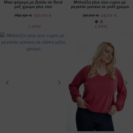
Maxi φόρεμα με βολάν σε floral
Μπλούζα plus size cupro με
ροζ χρώμα plus size
ρεγκλάν μανίκια σε ροδί χρώμα
Ειδική
Ειδική
162,50 €
130,00 €
30,00 €
24,00 €
Τιμή
Τιμή
(-20%)
(-20%)