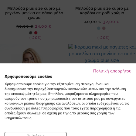
Μπλούζα plus size cupro με
Μπλούζα plus size cupro με
ρεγκλάν μανίκια σε σάπιο μήλο
κορδόνι σε ροδί χρώμα
χρώμα
Ειδική
40,00 €
32,00 €
Ειδική
30,00 €
24,00 €
Τιμή
Τιμή
(-20%)
(-20%)
Πολιτική απορρήτου
Χρησιμοποιούμε cookies
Χρησιμοποιούμε cookie για την εξατομίκευση περιεχομένου και
διαφημίσεων, την παροχή λειτουργιών κοινωνικών μέσων και την ανάλυση
της επισκεψιμότητάς μας. Επιπλέον, μοιραζόμαστε πληροφορίες που
αφορούν τον τρόπο που χρησιμοποιείτε τον ιστότοπό μας με συνεργάτες
κοινωνικών μέσων, διαφήμισης και αναλύσεων, οι οποίοι ενδεχομένως να τις
συνδυάσουν με άλλες πληροφορίες που τους έχετε παραχωρήσει ή τις
οποίες έχουν συλλέξει σε σχέση με την από μέρους σας χρήση των
υπηρεσιών τους.