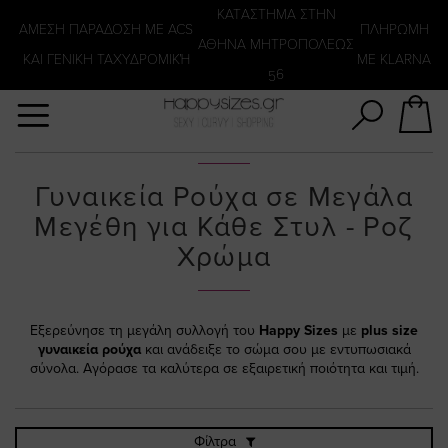
Αναζήτηση
KATΑΣΤΗΜΑ ΣΤΗΝ
ΑΜΕΣΗ ΠΑΡΑΔΟΣΗ ΜΕ ACS
ΠΛΗΡΩΜΗ
ΑΘΗΝΑ ΜΗΤΡΟΠΟΛΕΩΣ
ΚΑΙ ΓΕΝΙΚΗ ΤΑΧΥΔΡΟΜΙΚΉ
ΜΕ KLARNA
56
Γυναικεία Ρούχα σε Μεγάλα
Μεγέθη για Κάθε Στυλ - Ροζ
Χρώμα
Εξερεύνησε τη μεγάλη συλλογή του
Happy Sizes
με
plus size
γυναικεία ρούχα
και ανάδειξε το σώμα σου με εντυπωσιακά
σύνολα. Αγόρασε τα καλύτερα σε εξαιρετική ποιότητα και τιμή.
Φίλτρα